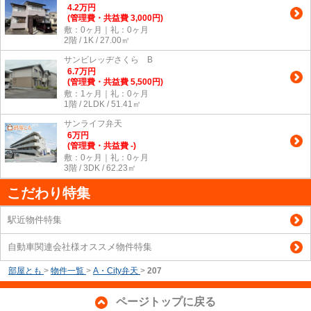
4.2
万
円
(管理費・共益費 3,000円)
敷：0ヶ月｜礼：0ヶ月
2階 / 1K / 27.00㎡
サンビレッヂさくら B
6.7
万
円
(管理費・共益費 5,500円)
敷：1ヶ月｜礼：0ヶ月
1階 / 2LDK / 51.41㎡
サンライフ弁天
6
万
円
(管理費・共益費 -)
敷：0ヶ月｜礼：0ヶ月
3階 / 3DK / 62.23㎡
こだわり特集
駅近物件特集
自動車関連会社様オススメ物件特集
部屋とも
>
物件一覧
>
A・City弁天
>
207
ページトップに戻る