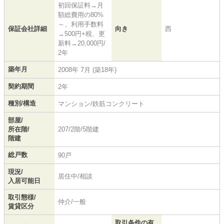
初回保証料→月
額総費用の80%
～、利用手数料
保証会社詳細
向き
西
→500円+税、更
新料→20,000円/
2年
築年月
2008年 7月 (築18年)
契約期間
2年
種別/構造
マンション/鉄筋コンクリート
部屋/
所在階/
207/2階/5階建
階建
総戸数
90戸
現況/
居住中/相談
入居可能日
取引態様/
仲介/一般
賃貸区分
取引条件の有