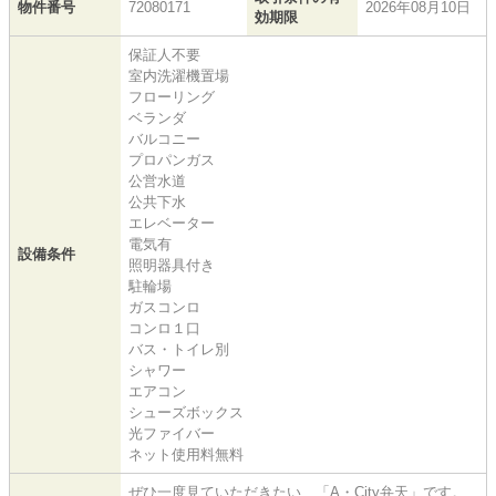
物件番号
72080171
2026年08月10日
効期限
保証人不要
室内洗濯機置場
フローリング
ベランダ
バルコニー
プロパンガス
公営水道
公共下水
エレベーター
電気有
設備条件
照明器具付き
駐輪場
ガスコンロ
コンロ１口
バス・トイレ別
シャワー
エアコン
シューズボックス
光ファイバー
ネット使用料無料
ぜひ一度見ていただきたい、「A・City弁天」です。