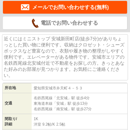
メールでお問い合わせする(無料)
電話でお問い合わせする
近くにはミニストップ 安城新田町店(徒歩7分)がありちょ
っとした買い物に便利です。収納はクロゼット・シューズ
ボックスなど豊富なので、衣類や履き物の整理がしやすく
便利です。エレベーターがある物件です。安城市エリアの
名鉄西尾線北安城付近で不動産をお探しの方。きっとあな
た好みのお部屋が見つかります。お気軽にご連絡くださ
い。
所在地
愛知県
安城市
弁天町
４－５３
名鉄西尾線
「
北安城
」駅 徒歩4分
交通
東海道本線
「
安城
」駅 徒歩13分
名鉄西尾線
「
南安城
」駅 徒歩27分
間取り/
1K
詳細
洋室 9.2帖
/
K 2.5帖