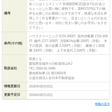
近くにはミニストップ 安城新田町店(徒歩7分)があり
ちょっとした買い物に便利です。賃料5万円以下の物
備考
件をお探しのお客様におすすめです。快適な生活を実
現してくれる要素の一つに、住まいというものがある
のだと思います。当社に住まい探しのお手伝いをさせ
て下さい。
ハウスクリーニング:6万6,000円 室内消毒費:2万6,400
円 鍵代:2万7,500円 月額町内会費:200円（月額） 木
条件(その他)
下の賃貸 友の会費:2,530円（月額） 建物ゴミ回収
費:330円（月額） 上下水道代:2,500円（月額）
部屋とも
愛知県安城市小川町新田山9-2
取扱会社
TEL:0566-91-5995
愛知県知事 (2) 第23656号
公益社団法人全日本不動産協会
情報更新日
2026年08月03日
更新予定日
2026年08月10日
情報の見方