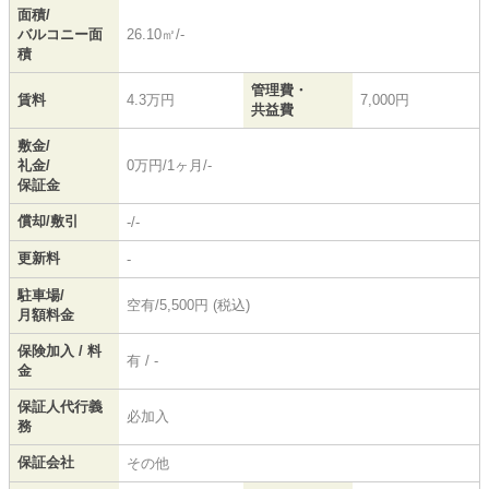
面積/
バルコニー面
26.10㎡/-
積
管理費・
賃料
4.3万円
7,000円
共益費
敷金/
礼金/
0万円/1ヶ月/-
保証金
償却/敷引
-/-
更新料
-
駐車場/
空有/5,500円 (税込)
月額料金
保険加入 / 料
有 / -
金
保証人代行義
必加入
務
保証会社
その他