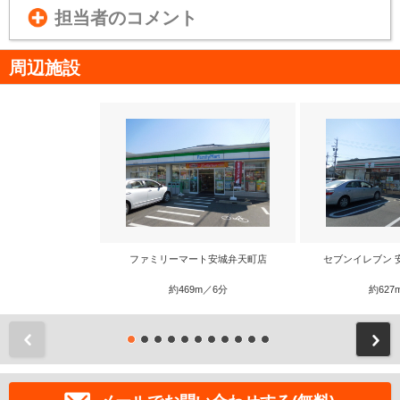
担当者のコメント
周辺施設
ファミリーマート安城弁天町店
セブンイレブン 
約469m／6分
約627
前