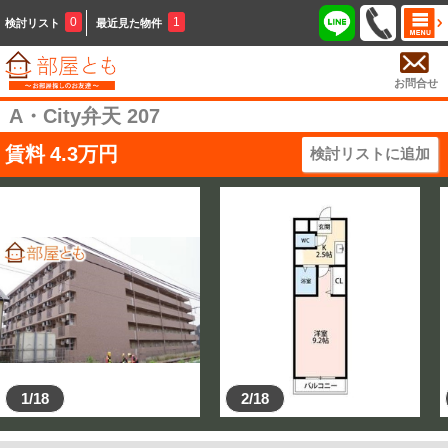
0
1
検討リスト
最近見た物件
お問合せ
A・City弁天 207
賃料
4.3
万円
検討リストに追加
1/18
2/18