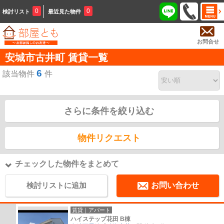
0
0
検討リスト
最近見た物件
お問合せ
安城市古井町 賃貸一覧
6
該当物件
件
さらに条件を絞り込む
物件リクエスト
チェックした物件をまとめて
検討リストに追加
お問い合わせ
賃貸｜アパート
ハイステップ花田 B棟