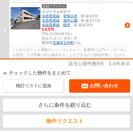
くれます。駐車場料金は、月額4400円です。キ...
賃貸｜アパート
メゾンウェルビー
名鉄西尾線
「
碧海古井
」駅 徒歩9分
名鉄西尾線
「
堀内公園
」駅 徒歩11分
名鉄西尾線
「
桜井
」駅 徒歩26分
6.6万円
間取:
2LDK/49.50㎡
敷金/礼金:
2ヶ月/0ヶ月
愛知県
安城市
古井町
小仏
こだわりポイント満載のメゾンウェルビー。来客時にはTVインターホン
を使用して訪問者の顔を確認することができるので防犯対策につながりま
す。室内設備は洗面所独立・浴室乾燥機など...
該当公開件数
6
件
1-6
件表示
チェックした物件をまとめて
検討リストに追加
お問い合わせ
さらに条件を絞り込む
物件リクエスト