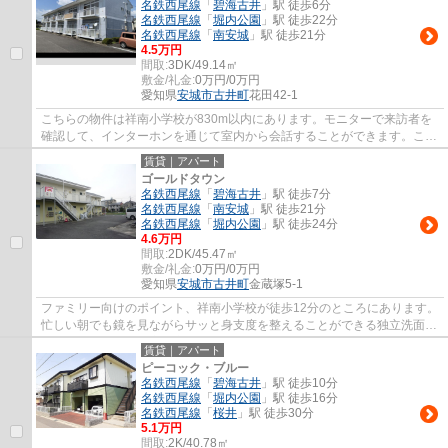
名鉄西尾線
「
碧海古井
」駅 徒歩6分
名鉄西尾線
「
堀内公園
」駅 徒歩22分
名鉄西尾線
「
南安城
」駅 徒歩21分
4.5万円
間取:
3DK/49.14㎡
敷金/礼金:
0万円/0万円
愛知県
安城市
古井町
花田42-1
こちらの物件は祥南小学校が830m以内にあります。モニターで来訪者を
確認して、インターホンを通じて室内から会話することができます。こち
らの物件では、駐車場が月額4400円でご利用...
賃貸｜アパート
ゴールドタウン
名鉄西尾線
「
碧海古井
」駅 徒歩7分
名鉄西尾線
「
南安城
」駅 徒歩21分
名鉄西尾線
「
堀内公園
」駅 徒歩24分
4.6万円
間取:
2DK/45.47㎡
敷金/礼金:
0万円/0万円
愛知県
安城市
古井町
金蔵塚5-1
ファミリー向けのポイント、祥南小学校が徒歩12分のところにあります。
忙しい朝でも鏡を見ながらサッと身支度を整えることができる独立洗面台
を備えております。安城市エリアにある賃...
賃貸｜アパート
ピーコック・ブルー
名鉄西尾線
「
碧海古井
」駅 徒歩10分
名鉄西尾線
「
堀内公園
」駅 徒歩16分
名鉄西尾線
「
桜井
」駅 徒歩30分
5.1万円
間取:
2K/40.78㎡