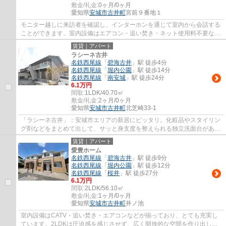
敷金/礼金:
0ヶ月/0ヶ月
愛知県
安城市
古井町
宮前９番地１
モニター越しに来訪者を確認し、インターホンを通じて室内から会話する
ことができます。室内設備はエアコン・追い焚き・ネット使用料不要など
大変充実しております。カード決済で手元...
賃貸｜アパート
ラシーネ古井
名鉄西尾線
「
碧海古井
」駅 徒歩4分
名鉄西尾線
「
堀内公園
」駅 徒歩14分
名鉄西尾線
「
南安城
」駅 徒歩24分
6.1万円
間取:
1LDK/40.70㎡
敷金/礼金:
2ヶ月/0ヶ月
愛知県
安城市
古井町
北芝崎33-1
「ラシーネ古井」：安城市エリアの新居にピッタリ。化粧品やスタイリン
グ剤などをまとめて出して、サッと身支度を整えられる独立洗面台があり
ます。収納はシューズボックス・ウォーク...
賃貸｜アパート
愛豊ホーム
名鉄西尾線
「
碧海古井
」駅 徒歩9分
名鉄西尾線
「
堀内公園
」駅 徒歩12分
名鉄西尾線
「
桜井
」駅 徒歩27分
6.1万円
間取:
2LDK/56.10㎡
敷金/礼金:
1ヶ月/0ヶ月
愛知県
安城市
古井町
井ノ池
室内設備はCATV・追い焚き・エアコンなどが揃っており、とても充実し
ています。2LDKは圧迫感を感じさせず、広く開放的な空間を作り出して