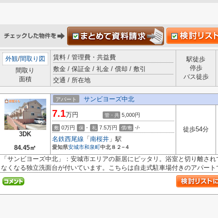
賃料 / 管理費・共益費
外観
/
間取り図
駅徒歩
停歩
敷金 / 保証金 / 礼金 / 償却 / 敷引
間取り
バス徒歩
面積
交通 / 所在地
サンビヨーズ中北
アパート
7.1
万円
5,000円
管・共
0万円
-
7.5万円
-/-
敷
保
礼
償/敷
徒歩54分
3DK
名鉄西尾線
「
南桜井
」駅
84.45㎡
愛知県
安城市
和泉町
中北８２−４
「サンビヨーズ中北」：安城市エリアの新居にピッタリ。浴室と切り離され
なくなる独立洗面台が付いています。こちらは自走式駐車場付きのアパートで.