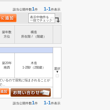
1
1-1
該当公開件数
件
件表示
表示中物件を
一括でチェック
築年数
構造
方位
所在階 / （階建）
築20年
木造
南西
1-2階/（2階建）
選択
▼
ているので湿気に悩まされることが
..
1
1-1
該当公開件数
件
件表示