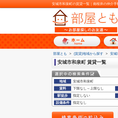
安城市和泉町の賃貸一覧｜南桜井の仲介手
部屋とも
>
(賃貸)地域から探す
>
安城
安城市和泉町 賃貸一覧
地域
安城市和泉町
賃料
下限なし～上限なし
駅徒歩
指定しない
設備条件
指定なし