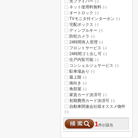
光ファイバー
(-)
ネット使用料無料
(-)
オートロック
(-)
TVモニタ付インターホン
(-)
宅配ボックス
(-)
ディンプルキー
(-)
防犯カメラ
(-)
24時間有人管理
(-)
フロントサービス
(-)
24時間ゴミ出し可
(-)
住戸内覧可能
(-)
コンシェルジュサービス
(-)
駐車場あり
(-)
最上階
(-)
南向き
(-)
角部屋
(-)
家賃カード決済可
(-)
初期費用カード決済可
(-)
自動車関連会社様オススメ物件
(-)
1
件が該当