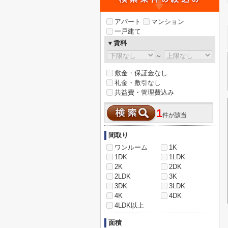
アパート
マンション
一戸建て
▼賃料
～
敷金・保証金なし
礼金・敷引なし
共益費・管理費込み
1
件が該当
間取り
ワンルーム
1K
1DK
1LDK
2K
2DK
2LDK
3K
3DK
3LDK
4K
4DK
4LDK以上
面積