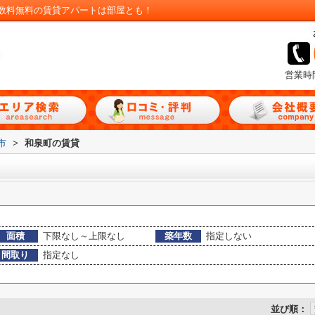
数料無料の賃貸アパートは部屋とも！
営業時
市
>
和泉町の賃貸
面積
下限なし～上限なし
築年数
指定しない
間取り
指定なし
並び順：