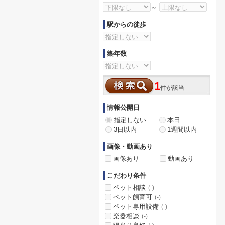
～
駅からの徒歩
築年数
1
件が該当
情報公開日
指定しない
本日
3日以内
1週間以内
画像・動画あり
画像あり
動画あり
こだわり条件
ペット相談
(-)
ペット飼育可
(-)
ペット専用設備
(-)
楽器相談
(-)