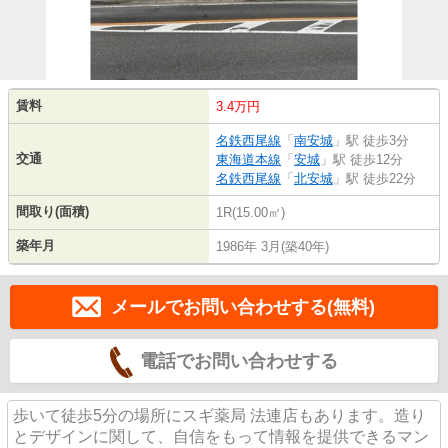
賃料
3.4万円
名鉄西尾線
「
南安城
」駅 徒歩3分
交通
東海道本線
「
安城
」駅 徒歩12分
名鉄西尾線
「
北安城
」駅 徒歩22分
間取り(面積)
1R(15.00㎡)
築年月
1986年 3月(築40年)
メールでお問い合わせする(無料)
電話でお問い合わせする
歩いて徒歩5分の場所にスギ薬局 法連店もあります。造り
とデザインに関して、自信をもって情報を提供できるマン