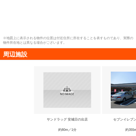
※地図上に表示される物件の位置は付近住所に所在することを表すものであり、実際の
物件所在地とは異なる場合がございます。
周辺施設
サンドラッグ 安城日の出店
セブンイレブン
約80m／1分
約355