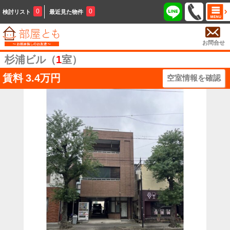
0
0
検討リスト
最近見た物件
お問合せ
杉浦ビル（
1
室）
賃料
3.4万円
空室情報を確認