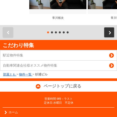
常川裕次
常川
前
こだわり特集
駅近物件特集
自動車関連会社様オススメ物件特集
部屋とも
>
物件一覧
>
杉浦ビル
ページトップに戻る
営業時間:9時～ラスト
定休日:水曜日 不定休
ホーム