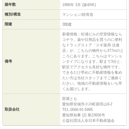
築年数
1986年 3月 (築40年)
種別/構造
マンション/鉄骨造
階建
3階建
新着情報：杉浦ビルの空室情報なら
コチラ。薬や日用品を買うのに便利
なドラッグストア「スギ薬局 法連
店」が、こちらの物件から377mのと
ころにあります。こちらはマンショ
備考
ンタイプになります。駅まで3分と、
駅近でアクセスも良好な物件です。
できるだけ早めに不動産情報を集め
たい方は当社スタッフまでご連絡く
ださい。地域の不動産情報をいち早
くお届けします。
部屋とも
愛知県安城市小川町新田山9-2
取扱会社
TEL:0566-91-5995
愛知県知事 (2) 第23656号
公益社団法人全日本不動産協会