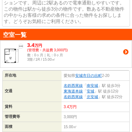
ションです。周辺に2駅あるので電車通勤しやすいです。
この物件は駅から徒歩3分の物件です。数ある不動産物件
の中からお客様の求めの条件に合った物件をお探ししま
す。どうぞお気軽にご利用ください。
空室一覧
3.4
万
円
(管理費・共益費 3,000円)
敷：0ヶ月｜礼：0ヶ月
3階 / 1R / 15.00㎡
所在地
愛知県
安城市
日の出町
2-20
名鉄西尾線
「
南安城
」駅 徒歩3分
交通
東海道本線
「
安城
」駅 徒歩12分
名鉄西尾線
「
北安城
」駅 徒歩22分
賃料
3.4万円
管理費等
3,000円
面積
15.00㎡