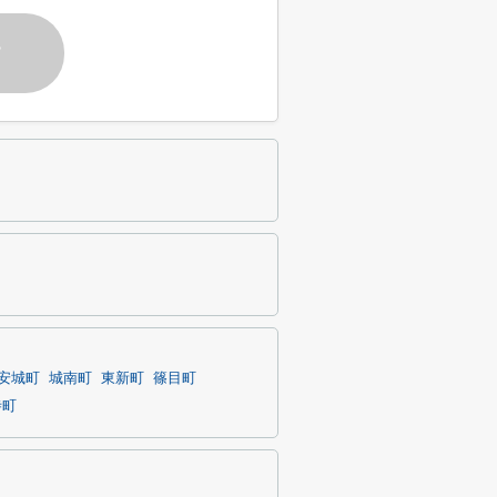
す
安城町
城南町
東新町
篠目町
寺町