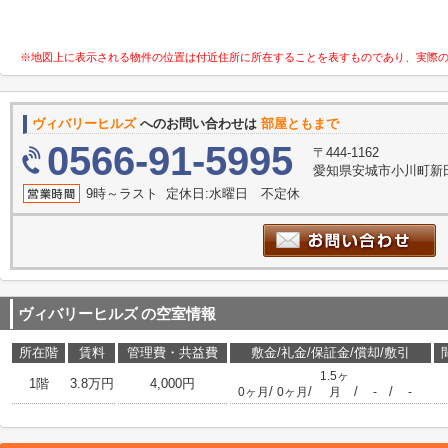
※地図上に表示される物件の位置は付近住所に所在することを表すものであり、実際
ヴィバリーヒルズ
へのお問い合わせは
部屋ともまで
0566-91-5995
〒444-1162
愛知県安城市小川町新田
9時～ラスト 定休日:水曜日 不定休
ヴィバリーヒルズ
の空室情報
所在階
賃料
管理費・共益費
敷金/礼金/保証金/償却/敷引
1.5ヶ
1階
3.8万円
4,000円
/
/
/
/
0ヶ月
0ヶ月
月
-
-