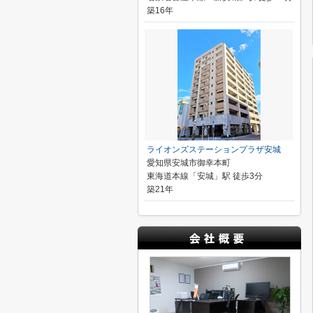
築16年
ライオンズステーションプラザ安城
愛知県安城市御幸本町
東海道本線「安城」駅 徒歩3分
築21年