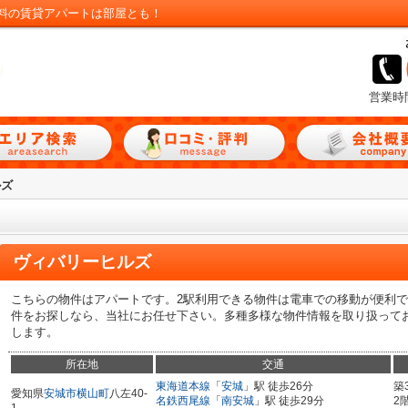
料の賃貸アパートは部屋とも！
営業時
ルズ
ヴィバリーヒルズ
こちらの物件はアパートです。2駅利用できる物件は電車での移動が便利
件をお探しなら、当社にお任せ下さい。多種多様な物件情報を取り扱って
します。
所在地
交通
東海道本線
「
安城
」駅 徒歩26分
築
愛知県
安城市
横山町
八左40-
名鉄西尾線
「
南安城
」駅 徒歩29分
2