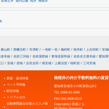
碧海古井
堀内公園
桜井
南桜井
井
横山町
/
西幡豆町
/
寺津町
/
一色町一色
/
楠村町
/
桜井町
/
上矢田町
/
安城
海道本線
/
名鉄三河線
/
名鉄蒲郡線
/
東海道新幹線
/
名鉄名古屋本線
/
愛知環
尾口
/
安城
/
碧南
/
吉良吉田
/
南安城
/
上横須賀
/
桜町前
/
三河安城
南桜井の仲介手数料無料の賃貸
新築・築浅特集
ペット可特集
愛知県安城市小川町新田山9-2
駅近特集
TEL:0566-91-5995
トリプルゼロ
FAX:050-3606-0210
自動車関連会社様オススメ物
Copyright(c) 部屋とも
All Rights Reserved.