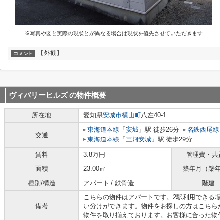
※写真や図と実際の現状とが異なる場合は現状を優先させていただきます
【外観】
コメント
ヴィバリーヒルズ
の物件概要
所在地
愛知県
安城市
横山町
八左40-1
東海道本線
「
安城
」駅 徒歩26分
名鉄西尾線
交通
東海道本線
「
三河安城
」駅 徒歩29分
賃料
3.8万円
管理費・共
面積
23.00㎡
築年月（築
種別/構造
アパート / 鉄骨造
階建
こちらの物件はアパートです。2駅利用できる
備考
い分けができます。物件をお探しの方はこちら
物件を取り揃えております。お客様に合った物