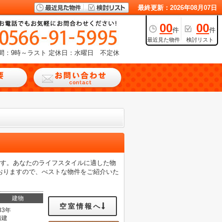
最終更新：2026年08月07日
00
00
件
件
最近見た物件
検討リスト
間：9時～ラスト
定休日：水曜日 不定休
です。あなたのライフスタイルに適した物
おりますので、べストな物件をご紹介いた
建物
空室情報へ
33年
階建