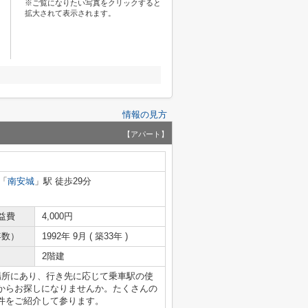
※ご覧になりたい写真をクリックすると
拡大されて表示されます。
情報の見方
【アパート】
「
南安城
」駅 徒歩29分
益費
4,000円
年数）
1992年 9月 ( 築33年 )
2階建
場所にあり、行き先に応じて乗車駅の使
からお探しになりませんか。たくさんの
件をご紹介して参ります。