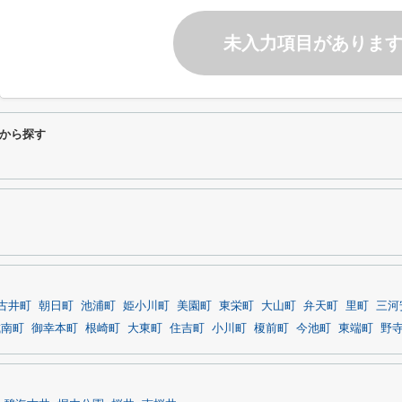
未入力項目がありま
から探す
古井町
朝日町
池浦町
姫小川町
美園町
東栄町
大山町
弁天町
里町
三河
城南町
御幸本町
根崎町
大東町
住吉町
小川町
榎前町
今池町
東端町
野