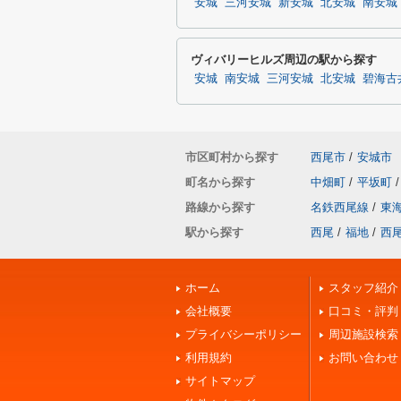
安城
三河安城
新安城
北安城
南安城
ヴィバリーヒルズ周辺の駅から探す
安城
南安城
三河安城
北安城
碧海古
市区町村から探す
西尾市
/
安城市
町名から探す
中畑町
/
平坂町
/
路線から探す
名鉄西尾線
/
東
駅から探す
西尾
/
福地
/
西
ホーム
スタッフ紹介
会社概要
口コミ・評判
プライバシーポリシー
周辺施設検索
利用規約
お問い合わせ
サイトマップ