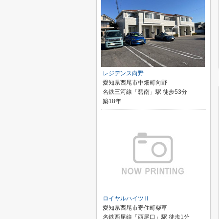
レジデンス向野
愛知県西尾市中畑町向野
名鉄三河線「碧南」駅 徒歩53分
築18年
ロイヤルハイツⅡ
愛知県西尾市寄住町柴草
名鉄西尾線「西尾口」駅 徒歩1分