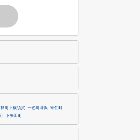
す
吉良町上横須賀
一色町味浜
寄住町
町
下矢田町