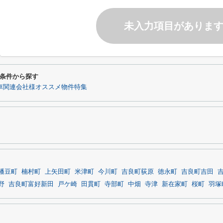
未入力項目がありま
条件から探す
車関連会社様オススメ物件特集
幡豆町
楠村町
上矢田町
米津町
今川町
吉良町荻原
徳永町
吉良町吉田
野
吉良町富好新田
戸ケ崎
田貫町
寺部町
中畑
寺津
新在家町
桜町
羽塚