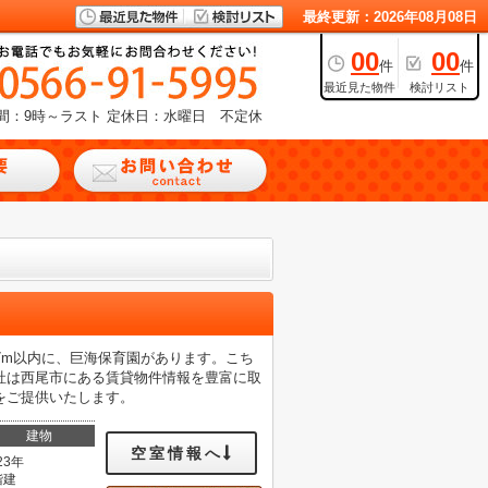
最終更新：2026年08月08日
00
00
件
件
最近見た物件
検討リスト
間：9時～ラスト
定休日：水曜日 不定休
7m以内に、巨海保育園があります。こち
社は西尾市にある賃貸物件情報を豊富に取
をご提供いたします。
建物
空室情報へ
23年
階建