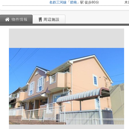
名鉄三河線
「
碧南
」駅 徒歩80分
木
物件情報
周辺施設