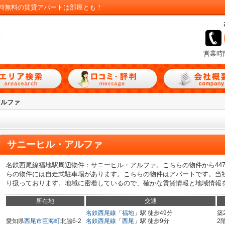
料無料の賃貸アパートは部屋とも！
営業時
アルファ
サニーヒル・アルファ
名鉄西尾線福地駅周辺物件：サニーヒル・アルファ。こちらの物件から44
らの物件には自走式駐車場があります。こちらの物件はアパートです。当
り扱っております。地域に密着しているので、確かな賃貸情報と地域情報
所在地
交通
名鉄西尾線
「
福地
」駅 徒歩49分
築
愛知県
西尾市
巨海町
北脇6-2
名鉄西尾線
「
西尾
」駅 徒歩9分
2