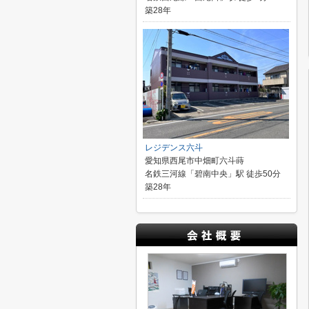
築28年
レジデンス六斗
愛知県西尾市中畑町六斗蒔
名鉄三河線「碧南中央」駅 徒歩50分
築28年