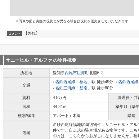
※写真や図と実際の現状とが異なる場合は現状を優先させていただきます
【外観】
コメント
サニーヒル・アルファ
の物件概要
所在地
愛知県
西尾市
巨海町
北脇6-2
名鉄西尾線
「
福地
」駅 徒歩49分
名鉄西尾線
交通
名鉄三河線
「
碧南
」駅 徒歩80分
賃料
4.8万円
管理費・共
面積
44.34㎡
築年月（築
種別/構造
アパート / 木造
階建
名鉄西尾線福地駅周辺物件：サニーヒル・アルフ
件です。自走式の駐車場がある物件です。こち
備考
の方は、こちらからお探しになりませんか。種