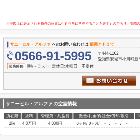
※地図上に表示される物件の位置は付近住所に所在することを表すものであり、実際
サニーヒル・アルファ
へのお問い合わせは
部屋ともまで
0566-91-5995
〒444-1162
愛知県安城市小川町新田
9時～ラスト 定休日:水曜日 不定休
サニーヒル・アルファ
の空室情報
所在階
賃料
管理費・共益費
敷金/礼金/保証金/償却/敷引
1階
4.8万円
4,000円
/
/
/
/
0ヶ月
0ヶ月
-
-
-