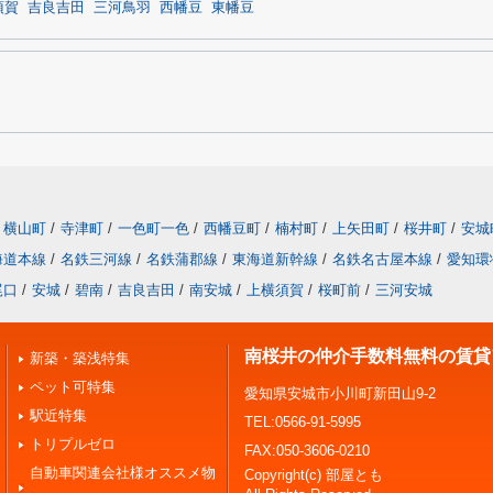
須賀
吉良吉田
三河鳥羽
西幡豆
東幡豆
横山町
/
寺津町
/
一色町一色
/
西幡豆町
/
楠村町
/
上矢田町
/
桜井町
/
安城
海道本線
/
名鉄三河線
/
名鉄蒲郡線
/
東海道新幹線
/
名鉄名古屋本線
/
愛知環
尾口
/
安城
/
碧南
/
吉良吉田
/
南安城
/
上横須賀
/
桜町前
/
三河安城
南桜井の仲介手数料無料の賃貸
新築・築浅特集
ペット可特集
愛知県安城市小川町新田山9-2
駅近特集
TEL:0566-91-5995
トリプルゼロ
FAX:050-3606-0210
自動車関連会社様オススメ物
Copyright(c) 部屋とも