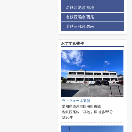
名鉄西尾線 福地
名鉄西尾線 西尾
名鉄三河線 碧南
おすすめ物件
ラ・フォーネ東脇
愛知県西尾市巨海町東脇
名鉄西尾線「福地」駅 徒歩55分
築20年