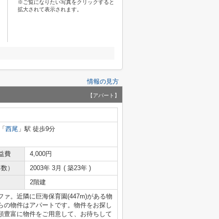
※ご覧になりたい写真をクリックすると
拡大されて表示されます。
情報の見方
【アパート】
「
西尾
」駅 徒歩9分
益費
4,000円
年数）
2003年 3月 ( 築23年 )
2階建
ァ。近隣に巨海保育園(447m)がある物
らの物件はアパートです。物件をお探し
類豊富に物件をご用意して、お待ちして