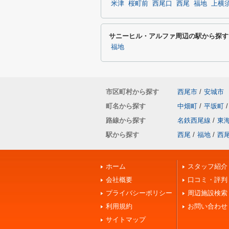
米津
桜町前
西尾口
西尾
福地
上横
サニーヒル・アルファ周辺の駅から探す
福地
市区町村から探す
西尾市
/
安城市
町名から探す
中畑町
/
平坂町
/
路線から探す
名鉄西尾線
/
東
駅から探す
西尾
/
福地
/
西
ホーム
スタッフ紹介
会社概要
口コミ・評判
プライバシーポリシー
周辺施設検索
利用規約
お問い合わせ
サイトマップ