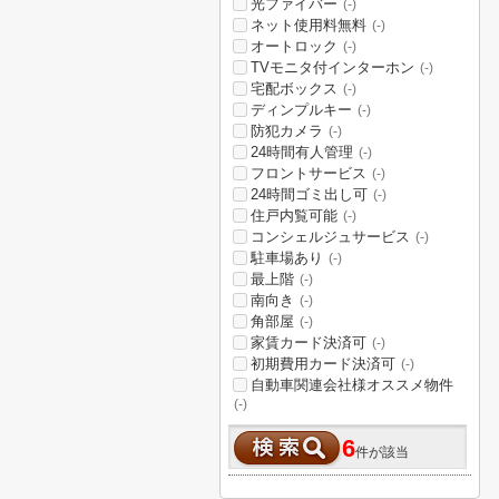
光ファイバー
(-)
ネット使用料無料
(-)
オートロック
(-)
TVモニタ付インターホン
(-)
宅配ボックス
(-)
ディンプルキー
(-)
防犯カメラ
(-)
24時間有人管理
(-)
フロントサービス
(-)
24時間ゴミ出し可
(-)
住戸内覧可能
(-)
コンシェルジュサービス
(-)
駐車場あり
(-)
最上階
(-)
南向き
(-)
角部屋
(-)
家賃カード決済可
(-)
初期費用カード決済可
(-)
自動車関連会社様オススメ物件
(-)
6
件が該当