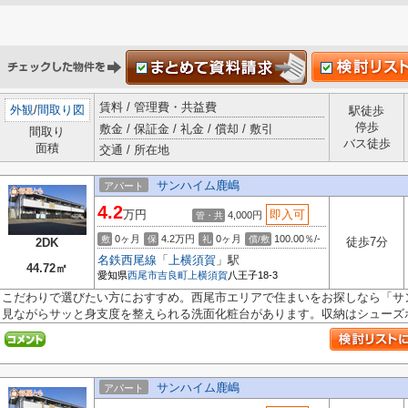
賃料 / 管理費・共益費
外観
/
間取り図
駅徒歩
停歩
敷金 / 保証金 / 礼金 / 償却 / 敷引
間取り
バス徒歩
面積
交通 / 所在地
サンハイム鹿嶋
アパート
4.2
万円
即入可
4,000円
管・共
0ヶ月
4.2万円
0ヶ月
100.00％/-
敷
保
礼
償/敷
徒歩7分
2DK
名鉄西尾線
「
上横須賀
」駅
44.72㎡
愛知県
西尾市
吉良町上横須賀
八王子18-3
こだわりで選びたい方におすすめ。西尾市エリアで住まいをお探しなら「サ
見ながらサッと身支度を整えられる洗面化粧台があります。収納はシューズボ.
サンハイム鹿嶋
アパート