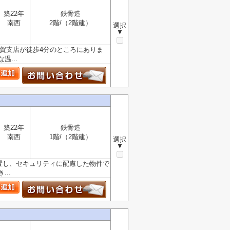
築22年
鉄骨造
南西
2階/（2階建）
選択
▼
賀支店が徒歩4分のところにありま
...
築22年
鉄骨造
南西
1階/（2階建）
選択
▼
設置し、セキュリティに配慮した物件で
..