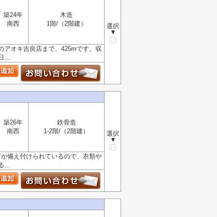
築24年
木造
南西
1階/（2階建）
選択
▼
アオキ吉良店まで、425mです。収
..
築26年
鉄骨造
南西
1-2階/（2階建）
選択
▼
どが備え付けられているので、衣類や
..