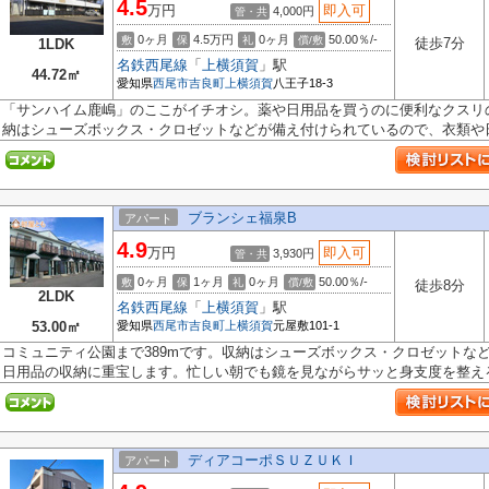
4.5
万円
即入可
4,000円
管・共
0ヶ月
4.5万円
0ヶ月
50.00％/-
敷
保
礼
償/敷
徒歩7分
1LDK
名鉄西尾線
「
上横須賀
」駅
44.72㎡
愛知県
西尾市
吉良町上横須賀
八王子18-3
「サンハイム鹿嶋」のここがイチオシ。薬や日用品を買うのに便利なクスリの
納はシューズボックス・クロゼットなどが備え付けられているので、衣類や日.
ブランシェ福泉B
アパート
4.9
万円
即入可
3,930円
管・共
0ヶ月
1ヶ月
0ヶ月
50.00％/-
敷
保
礼
償/敷
徒歩8分
2LDK
名鉄西尾線
「
上横須賀
」駅
53.00㎡
愛知県
西尾市
吉良町上横須賀
元屋敷101-1
コミュニティ公園まで389mです。収納はシューズボックス・クロゼットな
日用品の収納に重宝します。忙しい朝でも鏡を見ながらサッと身支度を整える.
ディアコーポＳＵＺＵＫＩ
アパート