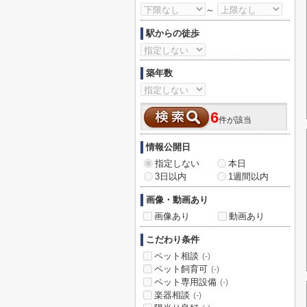
～
駅からの徒歩
築年数
6
件が該当
情報公開日
指定しない
本日
3日以内
1週間以内
画像・動画あり
画像あり
動画あり
こだわり条件
ペット相談
(-)
ペット飼育可
(-)
ペット専用設備
(-)
楽器相談
(-)