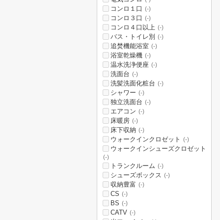
コンロ１口
(-)
コンロ３口
(-)
コンロ４口以上
(-)
バス・トイレ別
(-)
追焚機能浴室
(-)
浴室乾燥機
(-)
温水洗浄便座
(-)
洗面台
(-)
洗髪洗面化粧台
(-)
シャワー
(-)
独立洗面台
(-)
エアコン
(-)
床暖房
(-)
床下収納
(-)
ウォークインクロゼット
(-)
ウォークインシューズクロゼット
(-)
トランクルーム
(-)
シューズボックス
(-)
収納豊富
(-)
CS
(-)
BS
(-)
CATV
(-)