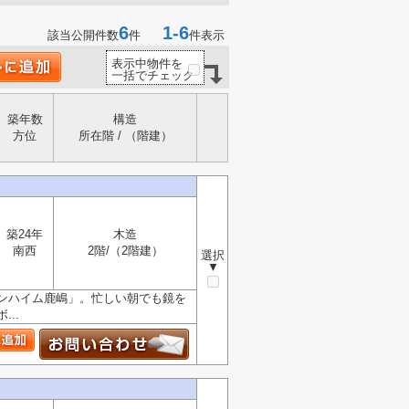
6
1-6
該当公開件数
件
件表示
表示中物件を
一括でチェック
築年数
構造
方位
所在階 / （階建）
築24年
木造
南西
2階/（2階建）
選択
▼
ンハイム鹿嶋」。忙しい朝でも鏡を
..