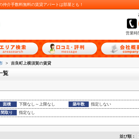
の仲介手数料無料の賃貸アパートは部屋とも！
営業時
市
>
吉良町上横須賀の賃貸
一覧
面積
下限なし～上限なし
築年数
指定しない
間取り
指定なし
並び順：