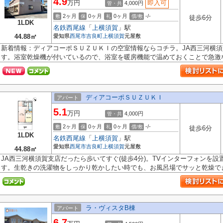
4.9
万円
即入可
4,000円
管・共
2ヶ月
0ヶ月
0ヶ月
-/-
敷
保
礼
償/敷
徒歩6分
1LDK
名鉄西尾線
「
上横須賀
」駅
44.88㎡
愛知県
西尾市
吉良町上横須賀
元屋敷
新着情報：ディアコーポＳＵＺＵＫＩの空室情報ならコチラ。JA西三河横須
す。浴室乾燥機が付いているので、浴室を暖房機能で温めておくことで急激な温
ディアコーポＳＵＺＵＫＩ
アパート
5.1
万円
4,000円
管・共
2ヶ月
0ヶ月
0ヶ月
-/-
敷
保
礼
償/敷
徒歩6分
1LDK
名鉄西尾線
「
上横須賀
」駅
愛知県
西尾市
吉良町上横須賀
元屋敷
44.88㎡
JA西三河横須賀支店だったら歩いてすぐ(徒歩4分)。TVインターフォンを
す。生乾きの洗濯物をしっかり乾かしたい時でも、お風呂場でサッと乾燥でき.
ラ・ヴィスタB棟
アパート
6.7