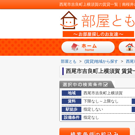
西尾市吉良町上横須賀の賃貸一覧｜南桜井
部屋とも
>
(賃貸)地域から探す
>
西尾
西尾市吉良町上横須賀 賃貸
地域
西尾市吉良町上横須賀
賃料
下限なし～上限なし
駅徒歩
指定しない
設備条件
指定なし