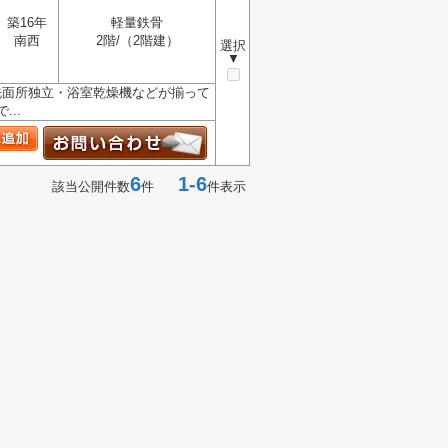
築16年
軽量鉄骨
南西
2階/（2階建）
選択
▼
洗面所独立・浴室乾燥機などが揃って
..
6
1-6
該当公開件数
件
件表示