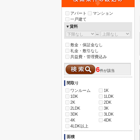
アパート
マンション
一戸建て
▼賃料
～
敷金・保証金なし
礼金・敷引なし
共益費・管理費込み
6
件が該当
間取り
ワンルーム
1K
1DK
1LDK
2K
2DK
2LDK
3K
3DK
3LDK
4K
4DK
4LDK以上
面積