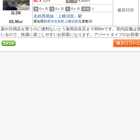
万円
4,500円
管・共
0ヶ月
0ヶ月
0ヶ月
-/-
敷
保
礼
償/敷
徒歩11分
2LDK
名鉄西尾線
「
上横須賀
」駅
65.90㎡
愛知県
西尾市
吉良町上横須賀
元屋敷32
薬や日用品を買うのに便利ないとう薬局吉良店まで460mです。室内設備は
いるので、快適に過ごしやすいお部屋になります。アパートタイプのお部屋で.