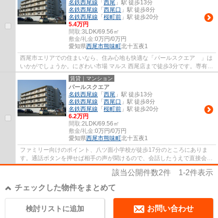
名鉄西尾線
「
西尾
」駅 徒歩13分
名鉄西尾線
「
西尾口
」駅 徒歩8分
名鉄西尾線
「
桜町前
」駅 徒歩20分
5.4万円
間取:
3LDK/69.56㎡
敷金/礼金:
0万円/0万円
愛知県
西尾市
熊味町
北十五夜1
西尾市エリアでの住まいなら、住み心地も快適な「パールスクエア 」は
いかがでしょうか。にぎわい市場 マルス 西尾店まで徒歩3分です。専有面
積も余裕の69.56㎡。西尾市にお引っ越し...
賃貸｜マンション
パールスクエア
名鉄西尾線
「
西尾
」駅 徒歩13分
名鉄西尾線
「
西尾口
」駅 徒歩8分
名鉄西尾線
「
桜町前
」駅 徒歩20分
6.2万円
間取:
2LDK/69.56㎡
敷金/礼金:
0万円/0万円
愛知県
西尾市
熊味町
北十五夜1
ファミリー向けのポイント、八ツ面小学校が徒歩17分のところにありま
す。通話ボタンを押せば相手の声が聞けるので、会話したうえで直接会う
かを決められるインターホンが付いておりま...
該当公開件数
2
件
1-2
件表示
チェックした物件をまとめて
検討リストに追加
お問い合わせ