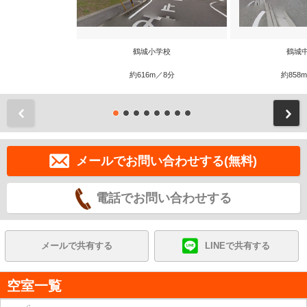
鶴城小学校
鶴城
約616m／8分
約858
前
メールでお問い合わせする(無料)
電話でお問い合わせする
メールで共有する
LINEで共有する
空室一覧