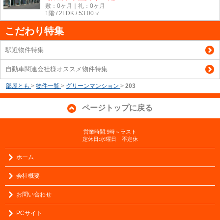
敷：0ヶ月｜礼：0ヶ月
1階 / 2LDK / 53.00㎡
こだわり特集
駅近物件特集
自動車関連会社様オススメ物件特集
部屋とも
>
物件一覧
>
グリーンマンション
>
203
ページトップに戻る
営業時間:9時～ラスト
定休日:水曜日 不定休
ホーム
会社概要
お問い合わせ
PCサイト