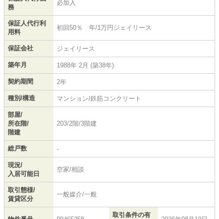
必加入
務
保証人代行利
初回50％ 年/1万円ジェイリース
用料
保証会社
ジェイリース
築年月
1988年 2月 (築38年)
契約期間
2年
種別/構造
マンション/鉄筋コンクリート
部屋/
所在階/
203/2階/3階建
階建
総戸数
-
現況/
空家/相談
入居可能日
取引態様/
一般媒介/一般
賃貸区分
取引条件の有