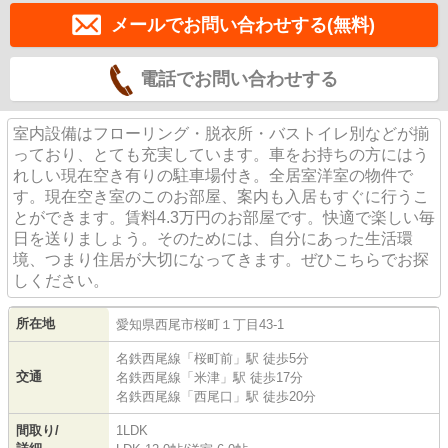
メールでお問い合わせする(無料)
電話でお問い合わせする
室内設備はフローリング・脱衣所・バストイレ別などが揃
っており、とても充実しています。車をお持ちの方にはう
れしい現在空き有りの駐車場付き。全居室洋室の物件で
す。現在空き室のこのお部屋、案内も入居もすぐに行うこ
とができます。賃料4.3万円のお部屋です。快適で楽しい毎
日を送りましょう。そのためには、自分にあった生活環
境、つまり住居が大切になってきます。ぜひこちらでお探
しください。
所在地
愛知県
西尾市
桜町
１丁目43-1
名鉄西尾線
「
桜町前
」駅 徒歩5分
交通
名鉄西尾線
「
米津
」駅 徒歩17分
名鉄西尾線
「
西尾口
」駅 徒歩20分
間取り/
1LDK