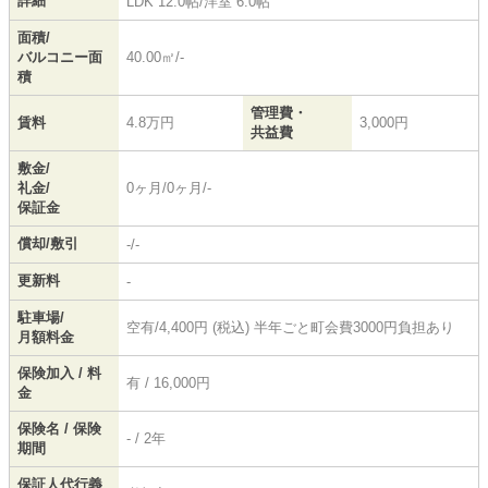
詳細
LDK 12.0帖
/
洋室 6.0帖
面積/
バルコニー面
40.00㎡/-
積
管理費・
賃料
4.8万円
3,000円
共益費
敷金/
礼金/
0ヶ月/0ヶ月/-
保証金
償却/敷引
-/-
更新料
-
駐車場/
空有/4,400円 (税込) 半年ごと町会費3000円負担あり
月額料金
保険加入 / 料
有 / 16,000円
金
保険名 / 保険
- / 2年
期間
保証人代行義