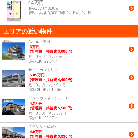
4.3万円
1階/1LDK/40.00㎡
管理・共益:3,000円/敷:0ヶ月/礼:0ヶ月
エリアの近い物件
Avorio上矢田
3
万
円
(管理費・共益費 3,000円)
敷：0ヶ月｜礼：0ヶ月
3階 / 1K / 22.04㎡
サン・カントリー
5.85
万
円
(管理費・共益費 4,400円)
敷：0ヶ月｜礼：0ヶ月
2階 / 2LDK / 51.26㎡
ボン・ヴォヤージュ Ｃ
4.8
万
円
(管理費・共益費 5,500円)
敷：0ヶ月｜礼：3万円
2階 / 1K / 29.17㎡
ブランシェ福泉B
4.9
万
円
(管理費・共益費 3,930円)