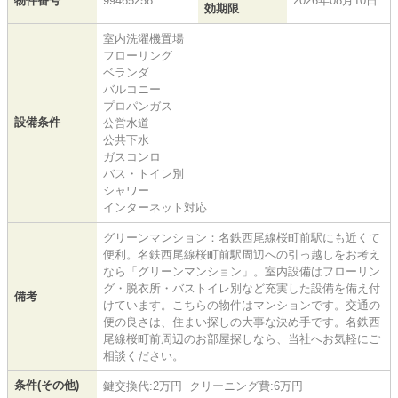
物件番号
99465258
2026年08月10日
効期限
室内洗濯機置場
フローリング
ベランダ
バルコニー
プロパンガス
設備条件
公営水道
公共下水
ガスコンロ
バス・トイレ別
シャワー
インターネット対応
グリーンマンション：名鉄西尾線桜町前駅にも近くて
便利。名鉄西尾線桜町前駅周辺への引っ越しをお考え
なら「グリーンマンション」。室内設備はフローリン
グ・脱衣所・バストイレ別など充実した設備を備え付
備考
けています。こちらの物件はマンションです。交通の
便の良さは、住まい探しの大事な決め手です。名鉄西
尾線桜町前周辺のお部屋探しなら、当社へお気軽にご
相談ください。
条件(その他)
鍵交換代:2万円 クリーニング費:6万円