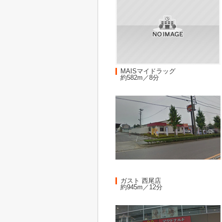
MAISマイドラッグ
約582m／8分
ガスト 西尾店
約945m／12分