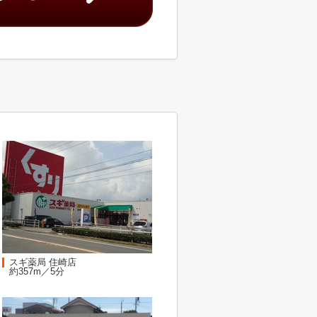
スギ薬局 住崎店
約357m／5分