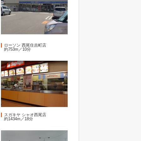
ローソン 西尾住吉町店
約753m／10分
スガキヤ シャオ西尾店
約1434m／18分