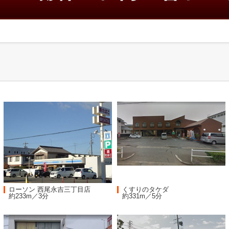
ローソン 西尾永吉三丁目店
くすりのタケダ
約233m／3分
約331m／5分