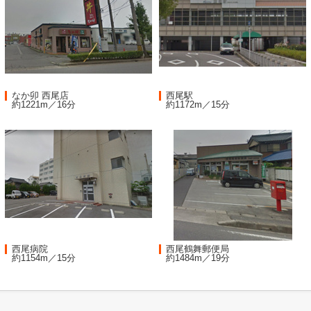
なか卯 西尾店
西尾駅
約1221m／16分
約1172m／15分
西尾病院
西尾鶴舞郵便局
約1154m／15分
約1484m／19分