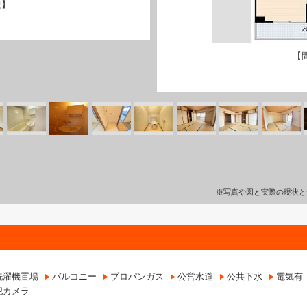
観】
【
※写真や図と実際の現状と
洗濯機置場
バルコニー
プロパンガス
公営水道
公共下水
電気有
犯カメラ