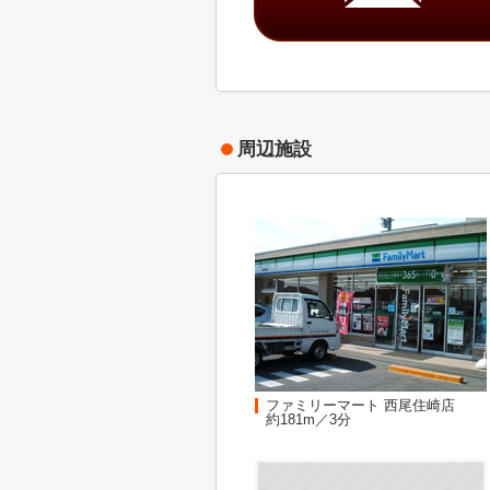
周辺施設
ファミリーマート 西尾住崎店
約181m／3分