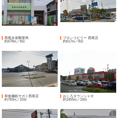
西尾永楽郵便局
ブロンコビリー 西尾店
約678m／9分
約617m／8分
和食麺処サガミ西尾店
おしろタウンシャオ
約783m／10分
約1455m／19分