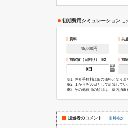
初期費用シミュレーション
こ
賃料
共
前家賃（日割り） ※2
前
※1. 仲介手数料は仮の価格となり
※2. １か月を30日として計算して
※3. その他費用の項目は、室内消
担当者のコメント
常川裕次