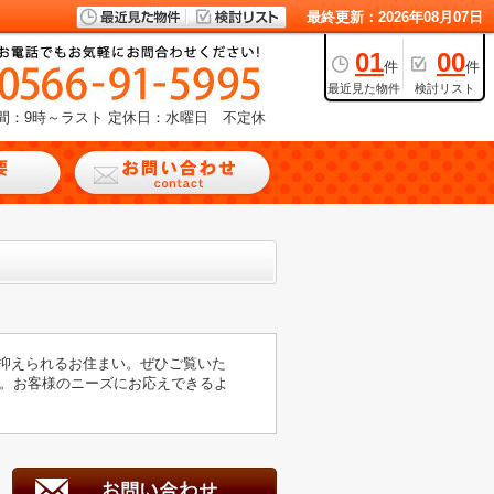
最終更新：2026年08月07日
01
00
件
件
最近見た物件
検討リスト
間：9時～ラスト
定休日：水曜日 不定休
も抑えられるお住まい。ぜひご覧いた
。お客様のニーズにお応えできるよ