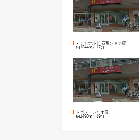
マクドナルド 西尾シャオ店
約1344m／17分
タパス・シャオ店
約1490m／19分