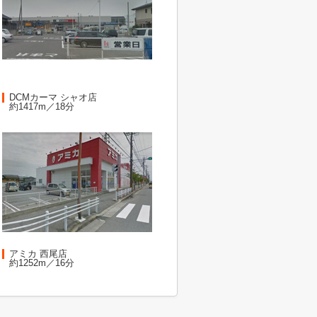
DCMカーマ シャオ店
約1417m／18分
アミカ 西尾店
約1252m／16分