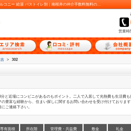
グランドビル永吉302｜ペット相談 和室 バルコニー 給湯 バストイレ別｜南桜井の仲介手数料無料の賃貸アパートは部屋とも！
営業時
永吉
>
302
歩3分と近場にコンビニがあるのもポイント。二人で入居して光熱費も生活費
フの豊富な経験から、住まい探しに関するお問い合わせを受け付けております
軽にご連絡下さい。
専有面積
所在階
管理費・共益費
敷金
礼金