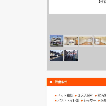
【外
設備条件
ペット相談
２人入居可
室内
バス・トイレ別
シャワー
防