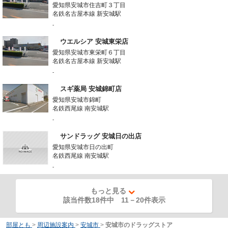
愛知県安城市住吉町３丁目
名鉄名古屋本線 新安城駅
-
ウエルシア 安城東栄店
愛知県安城市東栄町６丁目
名鉄名古屋本線 新安城駅
-
スギ薬局 安城錦町店
愛知県安城市錦町
名鉄西尾線 南安城駅
-
サンドラッグ 安城日の出店
愛知県安城市日の出町
名鉄西尾線 南安城駅
-
もっと見る
該当件数18件中
11
－
20
件表示
部屋とも
>
周辺施設案内
>
安城市
>
安城市のドラッグストア