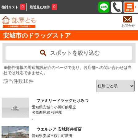
0
0
検討リスト
最近見た物件
お問合せ
安城市のドラッグストア
スポットを絞り込む
※物件情報の周辺施設紹介のページであり、各店舗への問い合わせは当
社では対応できません。
該当件数
18
件
ファミリードラッグたけみつ
愛知県安城市小川町的場丘
名鉄西尾線 桜井駅
-
ウエルシア 安城桜井町店
愛知県安城市桜井町新田