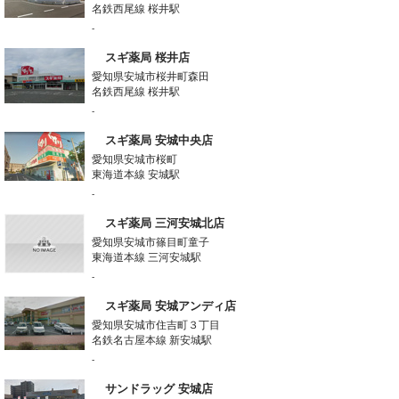
名鉄西尾線 桜井駅
-
スギ薬局 桜井店
愛知県安城市桜井町森田
名鉄西尾線 桜井駅
-
スギ薬局 安城中央店
愛知県安城市桜町
東海道本線 安城駅
-
スギ薬局 三河安城北店
愛知県安城市篠目町童子
東海道本線 三河安城駅
-
スギ薬局 安城アンディ店
愛知県安城市住吉町３丁目
名鉄名古屋本線 新安城駅
-
サンドラッグ 安城店