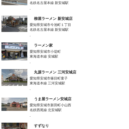
名鉄名古屋本線 新安城駅
-
柳屋ラーメン 新安城店
愛知県安城市今池町１丁目
名鉄名古屋本線 新安城駅
-
ラーメン家
愛知県安城市小堤町
東海道本線 安城駅
-
丸源ラーメン 三河安城店
愛知県安城市篠目町童子
東海道本線 三河安城駅
-
うま屋ラーメン安城店
愛知県安城市新田町小山西
名鉄西尾線 北安城駅
-
すずなり