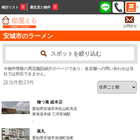
0
0
検討リスト
最近見た物件
お問合せ
安城市のラーメン
スポットを絞り込む
※物件情報の周辺施設紹介のページであり、各店舗への問い合わせは当
社では対応できません。
該当件数
23
件
極つ庵 総本店
愛知県安城市井杭山町高見
東海道本線 三河安城駅
-
嵐丸
愛知県安城市池浦町池東