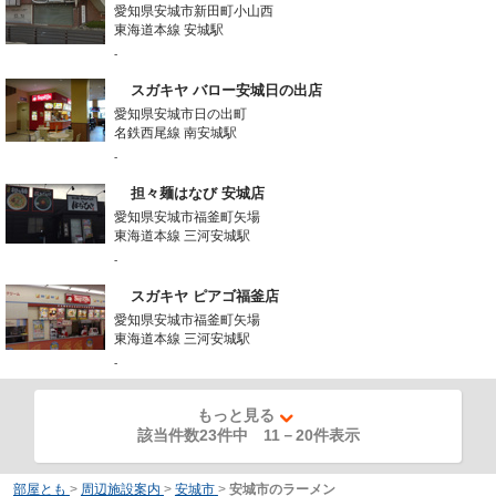
愛知県安城市新田町小山西
東海道本線 安城駅
-
スガキヤ バロー安城日の出店
愛知県安城市日の出町
名鉄西尾線 南安城駅
-
担々麺はなび 安城店
愛知県安城市福釜町矢場
東海道本線 三河安城駅
-
スガキヤ ピアゴ福釜店
愛知県安城市福釜町矢場
東海道本線 三河安城駅
-
もっと見る
該当件数23件中
11
－
20
件表示
部屋とも
>
周辺施設案内
>
安城市
>
安城市のラーメン