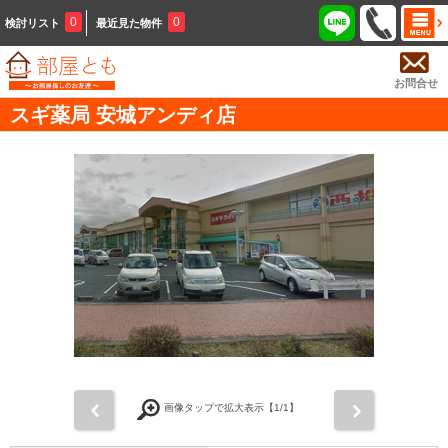
0
0
検討リスト
最近見た物件
お問合せ
スギ薬局 安城アンディ店
前
次
画像タップで拡大表示【
1
/1】