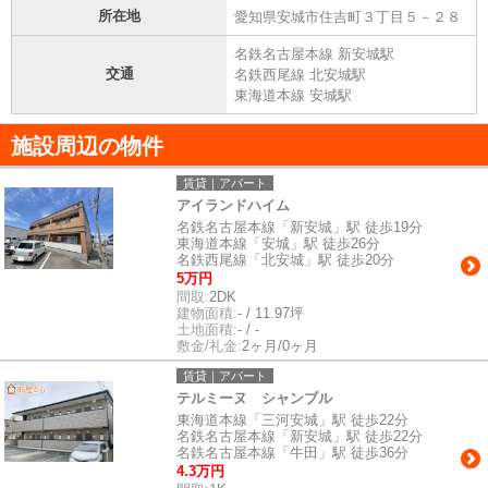
所在地
愛知県安城市住吉町３丁目５－２８
名鉄名古屋本線 新安城駅
交通
名鉄西尾線 北安城駅
東海道本線 安城駅
施設周辺の物件
賃貸｜アパート
アイランドハイム
名鉄名古屋本線「新安城」駅 徒歩19分
東海道本線「安城」駅 徒歩26分
名鉄西尾線「北安城」駅 徒歩20分
5万円
間取:
2DK
建物面積:
- / 11.97坪
土地面積:
- / -
敷金/礼金:
2ヶ月/0ヶ月
賃貸｜アパート
テルミーヌ シャンブル
東海道本線「三河安城」駅 徒歩22分
名鉄名古屋本線「新安城」駅 徒歩22分
名鉄名古屋本線「牛田」駅 徒歩36分
4.3万円