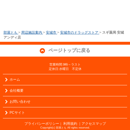
部屋とも
>
周辺施設案内
>
安城市
>
安城市のドラッグストア
>
スギ薬局 安城
アンディ店
ページトップに戻る
営業時間:9時～ラスト
定休日:水曜日 不定休
ホーム
会社概要
お問い合わせ
PCサイト
プライバシーポリシー
利用規約
｜アクセスマップ
｜
Copyright(c) 部屋とも All rights reserved.