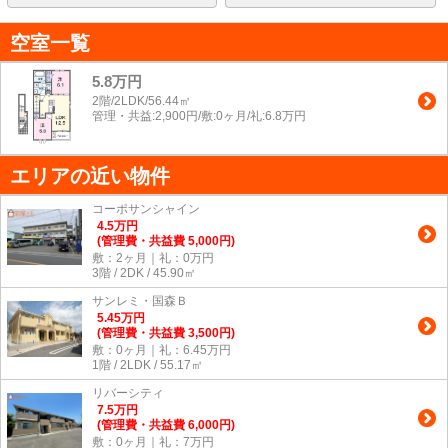
空室一覧
5.8万円
2階/2LDK/56.44㎡
管理・共益:2,900円/敷:0ヶ月/礼:6.8万円
エリアの近い物件
コーポサンシャイン
4.5
万
円
(管理費・共益費 5,000円)
敷：2ヶ月｜礼：0万円
3階 / 2DK / 45.90㎡
サンレミ・国森Ｂ
5.45
万
円
(管理費・共益費 3,500円)
敷：0ヶ月｜礼：6.45万円
1階 / 2LDK / 55.17㎡
リバーシティ
7.5
万
円
(管理費・共益費 6,000円)
敷：0ヶ月｜礼：7万円