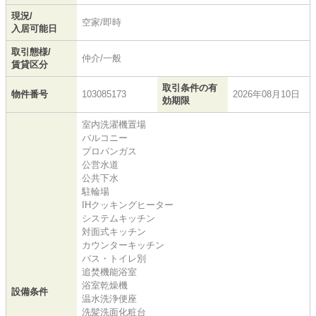
現況/
空家/即時
入居可能日
取引態様/
仲介/一般
賃貸区分
取引条件の有
物件番号
103085173
2026年08月10日
効期限
室内洗濯機置場
バルコニー
プロパンガス
公営水道
公共下水
駐輪場
IHクッキングヒーター
システムキッチン
対面式キッチン
カウンターキッチン
バス・トイレ別
追焚機能浴室
浴室乾燥機
設備条件
温水洗浄便座
洗髪洗面化粧台