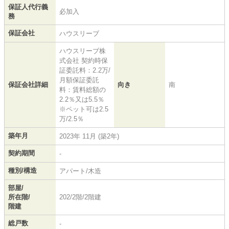
保証人代行義
必加入
務
保証会社
ハウスリーブ
ハウスリーブ株
式会社 契約時保
証委託料：2.2万/
月額保証委託
保証会社詳細
向き
南
料：賃料総額の
2.2％又は5.5％
※ペット可は2.5
万/2.5％
築年月
2023年 11月 (築2年)
契約期間
-
種別/構造
アパート/木造
部屋/
所在階/
202/2階/2階建
階建
総戸数
-