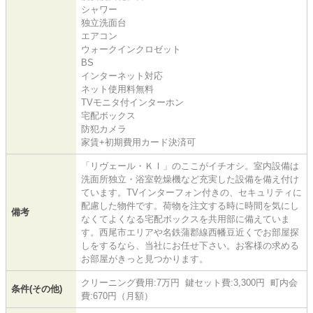
シャワー
独立洗面台
エアコン
ウォークインクロゼット
BS
インターネット対応
ネット使用料無料
TVモニタ付インターホン
宅配ボックス
防犯カメラ
家賃+初期費用カード決済可
「リヴェール・ＫⅠ」のここがイチオシ。室内設備は
洗面所独立・浴室乾燥機など充実した設備を備え付け
ています。TVインターフォン付きの、セキュリティに
配慮した物件です。荷物を注文する時に時間を気にし
備考
なくてよくなる宅配ボックスを共用部に備えていま
す。西尾市エリアや名鉄蒲郡線西幡豆近くでお部屋探
しをするなら、当社にお任せ下さい。お客様の求める
お部屋がきっと見つかります。
クリーニング費用:7万円 鍵セット費:3,300円 町内会
条件(その他)
費:670円（月額）