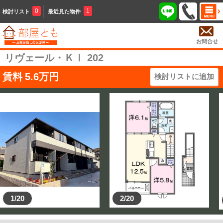
0
1
検討リスト
最近見た物件
お問合せ
リヴェール・ＫⅠ 202
賃料
5.6
万円
検討リストに追加
1/20
2/20