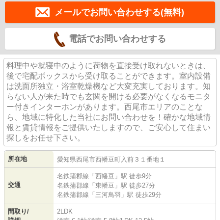
メールでお問い合わせする(無料)
電話でお問い合わせする
料理中や就寝中のように荷物を直接受け取れないときは、
後で宅配ボックスから受け取ることができます。室内設備
は洗面所独立・浴室乾燥機など大変充実しております。知
らない人が来た時でも玄関を開ける必要がなくなるモニタ
ー付きインターホンがあります。西尾市エリアのことな
ら、地域に特化した当社にお問い合わせを！確かな地域情
報と賃貸情報をご提供いたしますので、ご安心して住まい
探しをお任せ下さい。
所在地
愛知県
西尾市
西幡豆町
入前３１番地１
名鉄蒲郡線
「
西幡豆
」駅 徒歩9分
交通
名鉄蒲郡線
「
東幡豆
」駅 徒歩27分
名鉄蒲郡線
「
三河鳥羽
」駅 徒歩29分
間取り/
2LDK