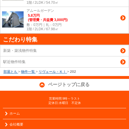
1階 / 2LDK / 54.70㎡
アムールガーデン
5.8
万
円
(管理費・共益費 3,000円)
敷：0万円｜礼：0万円
1階 / 2LDK / 67.98㎡
こだわり特集
新築・築浅物件特集
駅近物件特集
部屋とも
>
物件一覧
>
リヴェール・ＫⅠ
>
202
ページトップに戻る
営業時間:9時～ラスト
定休日:水曜日 不定休
ホーム
会社概要