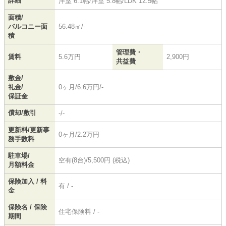
詳細
洋室 6.1帖
/
洋室 5.8帖
/
LDK 12.5帖
面積/
バルコニー面
56.48㎡/-
積
管理費・
賃料
5.6万円
2,900円
共益費
敷金/
礼金/
0ヶ月/6.6万円/-
保証金
償却/敷引
-/-
更新料/更新事
0ヶ月/2.2万円
務手数料
駐車場/
空有(8台)/5,500円 (税込)
月額料金
保険加入 / 料
有 / -
金
保険名 / 保険
住宅保険料 / -
期間