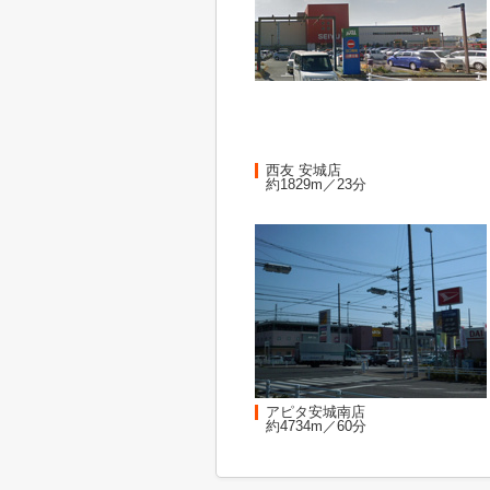
西友 安城店
約1829m／23分
アピタ安城南店
約4734m／60分