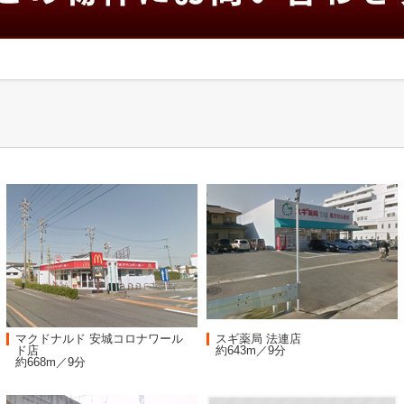
マクドナルド 安城コロナワール
スギ薬局 法連店
ド店
約643m／9分
約668m／9分