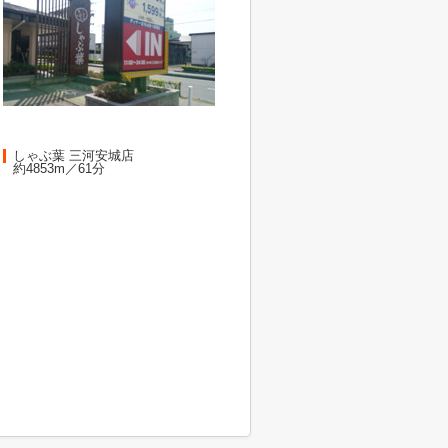
しゃぶ葉 三河安城店
約4853m／61分