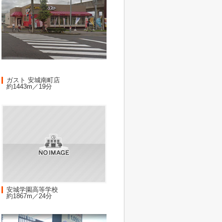
ガスト 安城南町店
約1443m／19分
安城学園高等学校
約1867m／24分