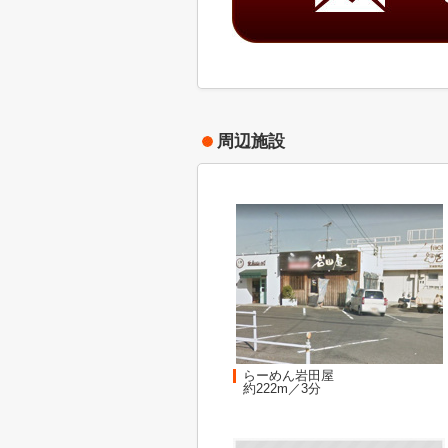
周辺施設
らーめん岩田屋
約222m／3分