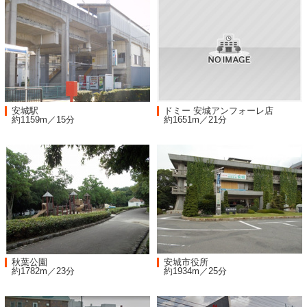
安城駅
ドミー 安城アンフォーレ店
約1159m／15分
約1651m／21分
秋葉公園
安城市役所
約1782m／23分
約1934m／25分