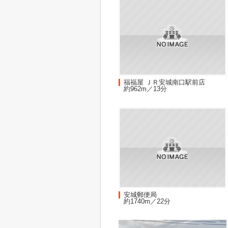
福福屋 ＪＲ安城南口駅前店
約962m／13分
安城郵便局
約1740m／22分