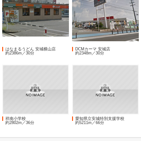
はなまるうどん 安城横山店
DCMカーマ 安城店
約2386m／30分
約2348m／30分
祥南小学校
愛知県立安城特別支援学校
約2802m／36分
約5211m／66分