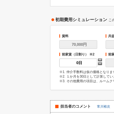
初期費用シミュレーション
こ
賃料
共
前家賃（日割り） ※2
前
※1. 仲介手数料は仮の価格となり
※2. １か月を30日として計算して
※3. その他費用の項目は、ルーム
担当者のコメント
常川裕次