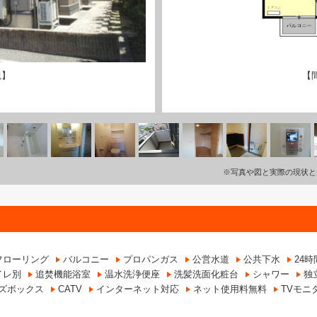
観】
【
※写真や図と実際の現状と
フローリング
バルコニー
プロパンガス
公営水道
公共下水
24
イレ別
追焚機能浴室
温水洗浄便座
洗髪洗面化粧台
シャワー
独
ズボックス
CATV
インターネット対応
ネット使用料無料
TVモニ