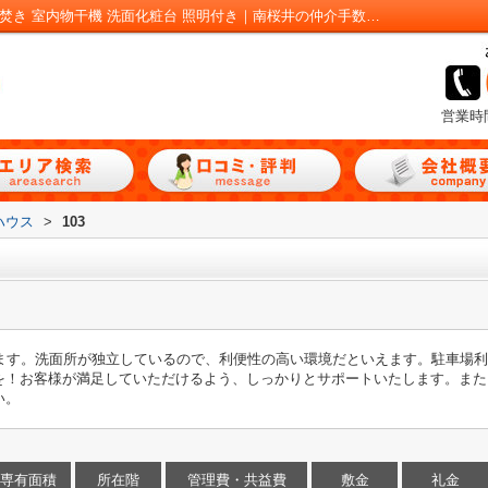
パークサイド ハウス103｜バルコニー 追い焚き 室内物干機 洗面化粧台 照明付き｜南桜井の仲介手数料無料の賃貸アパートは部屋とも！
営業時
ハウス
>
103
ます。洗面所が独立しているので、利便性の高い環境だといえます。駐車場利用
を！お客様が満足していただけるよう、しっかりとサポートいたします。また
い。
専有面積
所在階
管理費・共益費
敷金
礼金