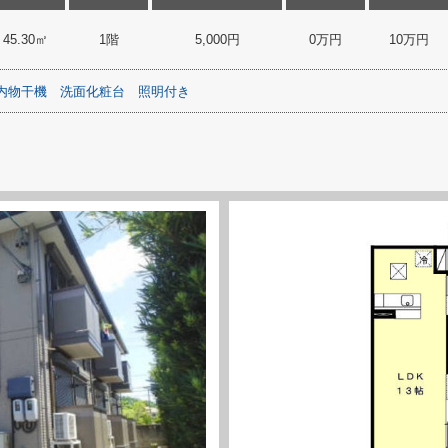
45.30㎡
1階
5,000円
0万円
10万円
内物干機
洗面化粧台
照明付き