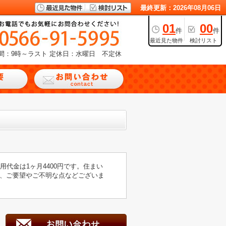
最終更新：2026年08月06日
01
00
件
件
最近見た物件
検討リスト
間：9時～ラスト
定休日：水曜日 不定休
代金は1ヶ月4400円です。住まい
、ご要望やご不明な点などございま