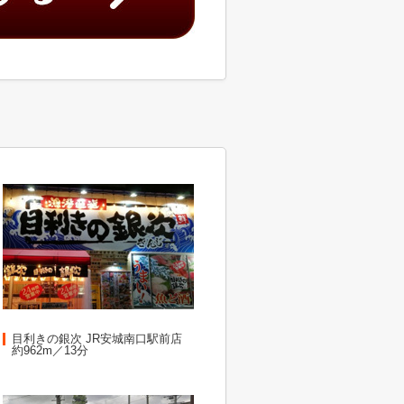
目利きの銀次 JR安城南口駅前店
約962m／13分