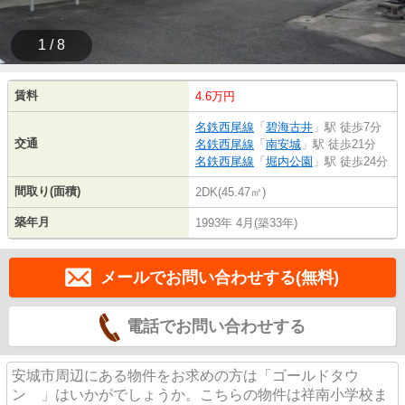
1 / 8
賃料
4.6万円
名鉄西尾線
「
碧海古井
」駅 徒歩7分
交通
名鉄西尾線
「
南安城
」駅 徒歩21分
名鉄西尾線
「
堀内公園
」駅 徒歩24分
間取り(面積)
2DK(45.47㎡)
築年月
1993年 4月(築33年)
メールでお問い合わせする(無料)
電話でお問い合わせする
安城市周辺にある物件をお求めの方は「ゴールドタウ
ン 」はいかがでしょうか。こちらの物件は祥南小学校ま