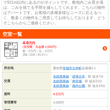
で921m以内にあるのがポイントです。敷地内ごみ置き場
は、ごみを捨てる手間を減らしてくれます。こちらの物件
はアパートです。お客様の多種多様なニーズに応えるべ
く、数多くの物件をご用意してお待ちしております。どう
ぞこちらからご連絡ください。
空室一覧
4.6
万
円
(管理費・共益費 4,000円)
敷：0万円｜礼：0万円
2階 / 2DK / 45.47㎡
所在地
愛知県
安城市
古井町
金蔵塚5-1
名鉄西尾線
「
碧海古井
」駅 徒歩7分
交通
名鉄西尾線
「
南安城
」駅 徒歩21分
名鉄西尾線
「
堀内公園
」駅 徒歩24分
賃料
4.6万円
管理費等
4,000円