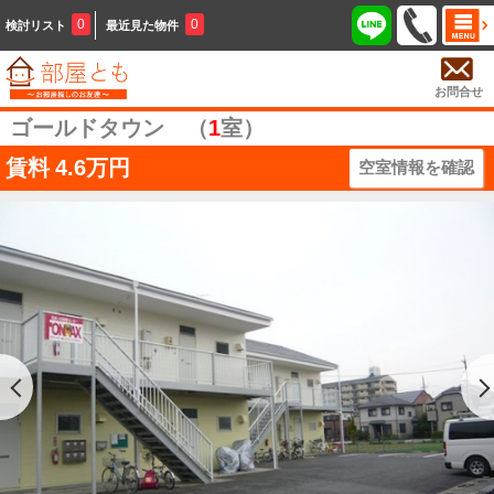
0
0
検討リスト
最近見た物件
お問合せ
ゴールドタウン （
1
室）
賃料
4.6万円
空室情報を確認