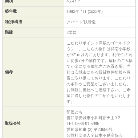
面積
45.47㎡
築年数
1993年 4月 (築33年)
種別/構造
アパート/鉄骨造
階建
2階建
こだわりポイント満載のゴールドタ
ウン 。こちらの物件は祥南小学校
が921m以内にあります。利便性の高
い徒歩7分の物件です。毎日のごみ捨
てが楽になる敷地内ごみ置き場。当
備考
社は安城市にある賃貸物件情報を豊
富に取り扱っております。こだわり
の条件やご要望がございましたら、
お気軽に当社へご連絡下さい。ご希
望に適した物件のご紹介をいたしま
す。
部屋とも
愛知県安城市小川町新田山9-2
取扱会社
TEL:0566-91-5995
愛知県知事 (2) 第23656号
公益社団法人全日本不動産協会