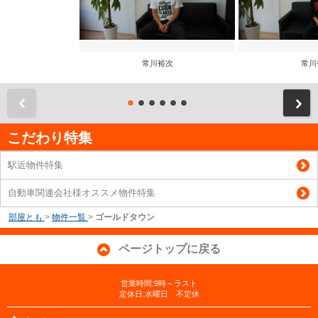
常川裕次
常川
前
こだわり特集
駅近物件特集
自動車関連会社様オススメ物件特集
部屋とも
>
物件一覧
>
ゴールドタウン
ページトップに戻る
営業時間:9時～ラスト
定休日:水曜日 不定休