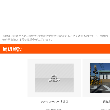
※地図上に表示される物件の位置は付近住所に所在することを表すものであり、実際の
物件所在地とは異なる場合がございます。
周辺施設
アオキスーパー 古井店
碧海