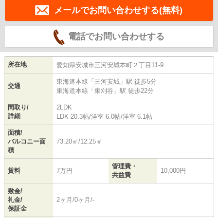
メールでお問い合わせする(無料)
電話でお問い合わせする
所在地
愛知県
安城市
三河安城本町
２丁目11-9
東海道本線
「
三河安城
」駅 徒歩5分
交通
東海道本線
「
東刈谷
」駅 徒歩22分
間取り/
2LDK
詳細
LDK 20.3帖
/
洋室 6.0帖
/
洋室 6.1帖
面積/
バルコニー面
73.20㎡/12.25㎡
積
管理費・
賃料
7万円
10,000円
共益費
敷金/
礼金/
2ヶ月/0ヶ月/-
保証金