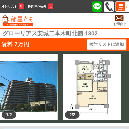
0
1
検討リスト
最近見た物件
お問合せ
グローリアス安城二本木町北館 1302
賃料
7
万円
検討リストに追加
1/2
2/2