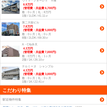
ヴィラ・クオーレⅡ Ａ棟
6.9
万
円
(管理費・共益費 6,700円)
敷：0ヶ月｜礼：8万円
1階 / 1LDK / 41.11㎡
第二大嶽ビル
7.8
万
円
(管理費・共益費 5,000円)
敷：0ヶ月｜礼：0ヶ月
8階 / 2LDK / 69.30㎡
A・City弁天
4.3
万
円
(管理費・共益費 7,000円)
敷：0万円｜礼：1ヶ月
2階 / 1K / 26.10㎡
テルミーヌ シャンブル
4.3
万
円
(管理費・共益費 3,000円)
敷：0ヶ月｜礼：0ヶ月
1階 / 1K / 22.41㎡
こだわり特集
駅近物件特集