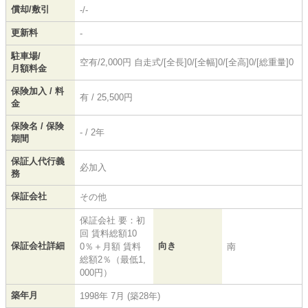
償却/敷引
-/-
更新料
-
駐車場/
空有/2,000円 自走式/[全長]0/[全幅]0/[全高]0/[総重量]0
月額料金
保険加入 / 料
有 / 25,500円
金
保険名 / 保険
- / 2年
期間
保証人代行義
必加入
務
保証会社
その他
保証会社 要：初
回 賃料総額10
保証会社詳細
向き
0％＋月額 賃料
南
総額2％（最低1,
000円）
築年月
1998年 7月 (築28年)