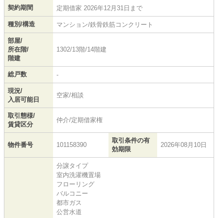
契約期間
定期借家 2026年12月31日まで
種別/構造
マンション/鉄骨鉄筋コンクリート
部屋/
所在階/
1302/13階/14階建
階建
総戸数
-
現況/
空家/相談
入居可能日
取引態様/
仲介/定期借家権
賃貸区分
取引条件の有
物件番号
101158390
2026年08月10日
効期限
分譲タイプ
室内洗濯機置場
フローリング
バルコニー
都市ガス
公営水道