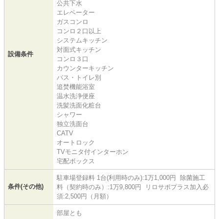
公共下水
エレベーター
ガスコンロ
コンロ２口以上
システムキッチン
対面式キッチン
設備条件
コンロ３口
カウンターキッチン
バス・トイレ別
追焚機能浴室
温水洗浄便座
洗髪洗面化粧台
シャワー
独立洗面台
CATV
オートロック
TVモニタ付インターホン
宅配ボックス
駐車場登録料 1台(利用時のみ):1万1,000円 除菌施工
条件(その他)
料（契約時のみ）:1万9,800円 リロサポプラス加入必
須:2,500円（月額）
部屋とも