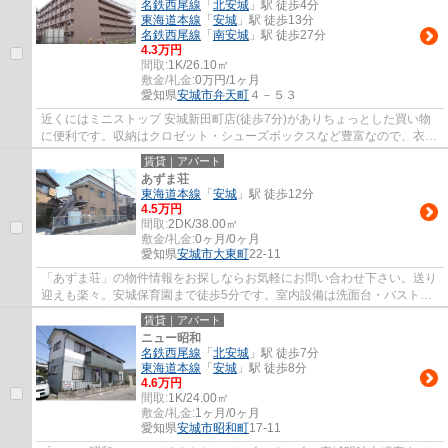
名鉄西尾線
「
北安城
」駅 徒歩4分
東海道本線
「
安城
」駅 徒歩13分
名鉄西尾線
「
南安城
」駅 徒歩27分
4.3万円
間取:
1K/26.10㎡
敷金/礼金:
0万円/1ヶ月
愛知県
安城市
弁天町
４－５３
近くにはミニストップ 安城新田町店(徒歩7分)がありちょっとした買い物
に便利です。収納はクロゼット・シューズボックスなど豊富なので、衣類
や履き物の整理がしやすく便利です。エレ...
賃貸｜アパート
あずま荘
東海道本線
「
安城
」駅 徒歩12分
4.5万円
間取:
2DK/38.00㎡
敷金/礼金:
0ヶ月/0ヶ月
愛知県
安城市
大東町
22-11
「あずま荘」の物件情報をお探しならお気軽にお問い合わせ下さい。送り
迎えも楽々。安城保育園まで徒歩5分です。室内設備は洗面台・バストイ
レ別など大変充実しております。当社では、...
賃貸｜アパート
ニュー昭和
名鉄西尾線
「
北安城
」駅 徒歩7分
東海道本線
「
安城
」駅 徒歩8分
4.6万円
間取:
1K/24.00㎡
敷金/礼金:
1ヶ月/0ヶ月
愛知県
安城市
昭和町
17-11