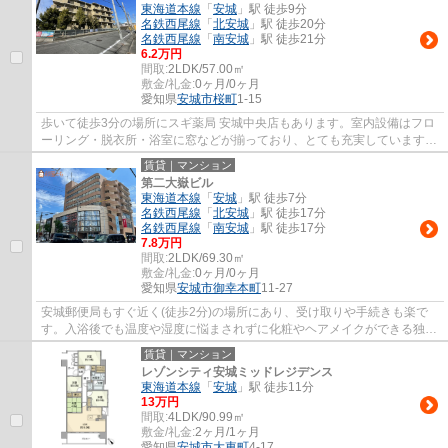
東海道本線
「
安城
」駅 徒歩9分
名鉄西尾線
「
北安城
」駅 徒歩20分
名鉄西尾線
「
南安城
」駅 徒歩21分
6.2万円
間取:
2LDK/57.00㎡
敷金/礼金:
0ヶ月/0ヶ月
愛知県
安城市
桜町
1-15
歩いて徒歩3分の場所にスギ薬局 安城中央店もあります。室内設備はフロ
ーリング・脱衣所・浴室に窓などが揃っており、とても充実しています。
駐車スペースももちろんご用意しておりま...
賃貸｜マンション
第二大嶽ビル
東海道本線
「
安城
」駅 徒歩7分
名鉄西尾線
「
北安城
」駅 徒歩17分
名鉄西尾線
「
南安城
」駅 徒歩17分
7.8万円
間取:
2LDK/69.30㎡
敷金/礼金:
0ヶ月/0ヶ月
愛知県
安城市
御幸本町
11-27
安城郵便局もすぐ近く(徒歩2分)の場所にあり、受け取りや手続きも楽で
す。入浴後でも温度や湿度に悩まされずに化粧やヘアメイクができる独立
洗面台を採用しています。こちらの物件はマ...
賃貸｜マンション
レゾンシティ安城ミッドレジデンス
東海道本線
「
安城
」駅 徒歩11分
13万円
間取:
4LDK/90.99㎡
敷金/礼金:
2ヶ月/1ヶ月
愛知県
安城市
大東町
4-17