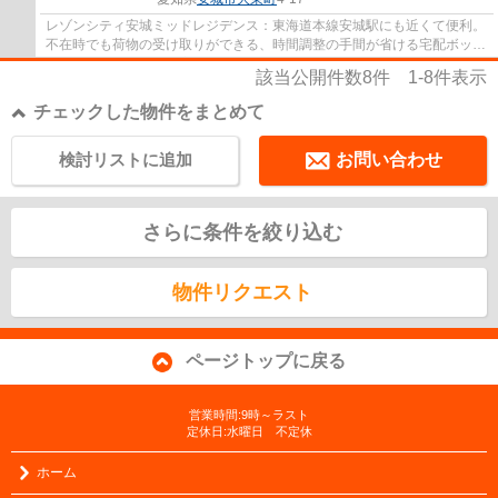
レゾンシティ安城ミッドレジデンス：東海道本線安城駅にも近くて便利。
不在時でも荷物の受け取りができる、時間調整の手間が省ける宅配ボック
スが付いております。室内設備は洗面所独...
該当公開件数
8
件
1-8
件表示
チェックした物件をまとめて
検討リストに追加
お問い合わせ
さらに条件を絞り込む
物件リクエスト
ページトップに戻る
営業時間:9時～ラスト
定休日:水曜日 不定休
ホーム