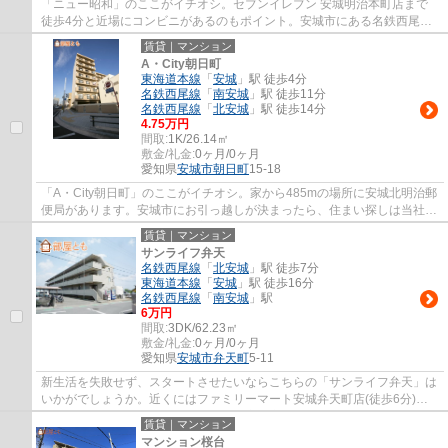
「ニュー昭和」のここがイチオシ。セブンイレブン 安城明治本町店まで
徒歩4分と近場にコンビニがあるのもポイント。安城市にある名鉄西尾線
北安城周辺でお住まいをお探しなら、当社に...
賃貸｜マンション
A・City朝日町
東海道本線
「
安城
」駅 徒歩4分
名鉄西尾線
「
南安城
」駅 徒歩11分
名鉄西尾線
「
北安城
」駅 徒歩14分
4.75万円
間取:
1K/26.14㎡
敷金/礼金:
0ヶ月/0ヶ月
愛知県
安城市
朝日町
15-18
「A・City朝日町」のここがイチオシ。家から485mの場所に安城北明治郵
便局があります。安城市にお引っ越しが決まったら、住まい探しは当社に
お任せください。当社では豊富な賃貸情報を...
賃貸｜マンション
サンライフ弁天
名鉄西尾線
「
北安城
」駅 徒歩7分
東海道本線
「
安城
」駅 徒歩16分
名鉄西尾線
「
南安城
」駅
6万円
間取:
3DK/62.23㎡
敷金/礼金:
0ヶ月/0ヶ月
愛知県
安城市
弁天町
5-11
新生活を失敗せず、スタートさせたいならこちらの「サンライフ弁天」は
いかがでしょうか。近くにはファミリーマート安城弁天町店(徒歩6分)が
ありちょっとした買い物に便利です。安城市...
賃貸｜マンション
マンション桜台