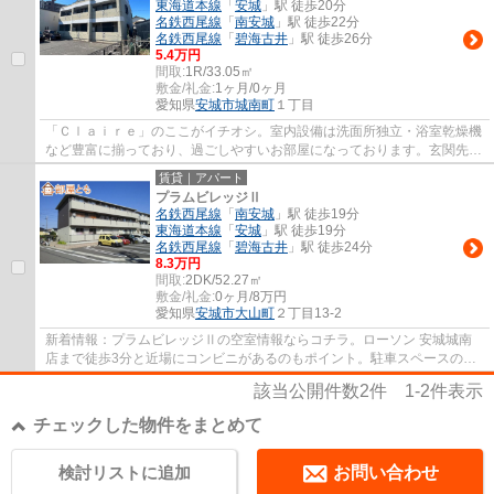
東海道本線
「
安城
」駅 徒歩20分
名鉄西尾線
「
南安城
」駅 徒歩22分
名鉄西尾線
「
碧海古井
」駅 徒歩26分
5.4万円
間取:
1R/33.05㎡
敷金/礼金:
1ヶ月/0ヶ月
愛知県
安城市
城南町
１丁目
「Ｃｌａｉｒｅ」のここがイチオシ。室内設備は洗面所独立・浴室乾燥機
など豊富に揃っており、過ごしやすいお部屋になっております。玄関先ま
で覗き穴を覗きに行かなくてもインターホ...
賃貸｜アパート
プラムビレッジⅡ
名鉄西尾線
「
南安城
」駅 徒歩19分
東海道本線
「
安城
」駅 徒歩19分
名鉄西尾線
「
碧海古井
」駅 徒歩24分
8.3万円
間取:
2DK/52.27㎡
敷金/礼金:
0ヶ月/8万円
愛知県
安城市
大山町
２丁目13-2
新着情報：プラムビレッジⅡの空室情報ならコチラ。ローソン 安城城南
店まで徒歩3分と近場にコンビニがあるのもポイント。駐車スペースの月
額ご請求額は、￥7700です。納得できる住まい...
該当公開件数
2
件
1-2
件表示
チェックした物件をまとめて
検討リストに追加
お問い合わせ