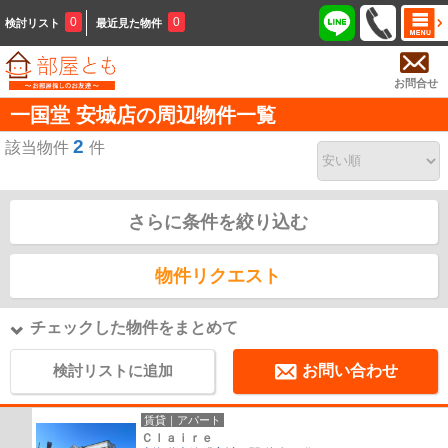
0
0
検討リスト
最近見た物件
お問合せ
一国堂 安城店の周辺物件一覧
2
該当物件
件
さらに条件を絞り込む
物件リクエスト
チェックした物件をまとめて
検討リストに追加
お問い合わせ
賃貸｜アパート
Ｃｌａｉｒｅ