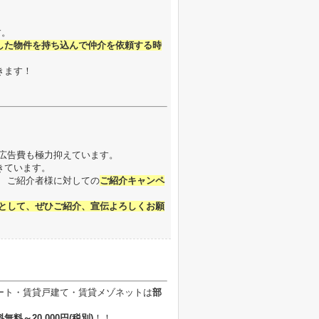
す。
した物件を持ち込んで仲介を依頼する時
きます！
広告費も極力抑えています。
きています。
 ご紹介者様に対しての
ご紹介キャンペ
ちとして、ぜひご紹介、宣伝よろしくお願
ート・賃貸戸建て・賃貸メゾネットは
部
無料～20,000円
(税別)
！！