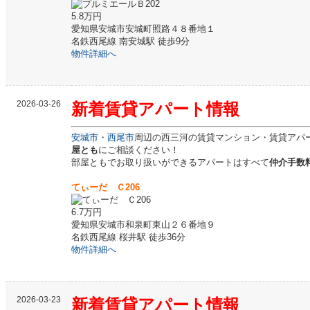
5.8万円
愛知県安城市安城町照路４８番地１
名鉄西尾線 南安城駅 徒歩9分
物件詳細へ
2026-03-26
新着
賃貸
アパート情報
安城市
・
西尾市
周辺の西三河の賃貸マンション・賃貸アパ
屋とも
にご相談ください！
部屋ともでお取り扱いができるアパートはすべて
仲介手数料
てぃーだ Ｃ206
6.7万円
愛知県安城市和泉町東山２６番地９
名鉄西尾線 桜井駅 徒歩36分
物件詳細へ
2026-03-23
新着
賃貸
アパート情報