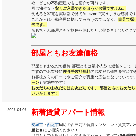
め、どこの不動産屋でもご紹介が可能です。
同じ物件なら
安くご入居できたほうがお得ですよね。
例えると家電を実店舗で見てAmazonで買うような感覚で
これからは不動産屋に探してもらうのではなく、
自分で探
代です。
※もちろん部屋ともで物件を探したりご提案させていただ
部屋ともお友達価格
部屋ともお友だち価格 部屋ともは最小人数で運営をして、
ですのでお客様に
仲介手数料無料
のお友だち価格を実現で
お客様からの口コミやご紹介が貴重な広告となっています。
ーン
も実施中です！
お友だちのお友だちはお友だちです。 部屋とものお友だ
いいたします！
2026-04-06
新着
賃貸
アパート情報
安城市
・
西尾市
周辺の西三河の賃貸マンション・賃貸アパ
屋とも
にご相談ください！
部屋ともでお取り扱いができるアパートはすべて
仲介手数料