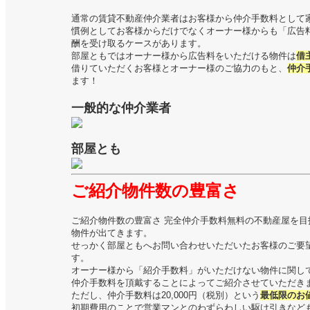
通常の賃貸不動産仲介業者はお客様から仲介手数料として
慣例としてお客様からだけでなくオーナー様からも「広告
酬を受け取るケースがあります。
部屋ともではオーナー様から広告料をいただける物件は
借
借りていただくお客様とオーナー様のご協力のもと、
仲介
ます！
一般的な仲介業者
部屋とも
ご紹介物件数の豊富さ
ご紹介物件数の豊富さ 完全仲介手数料無料の不動産屋を
物件が出てきます。
せっかく部屋ともへお問い合わせいただいたお客様のご要
す。
オーナー様から「紹介手数料」がいただけない物件に関し
仲介手数料を頂戴することによってご紹介させていただき
ただし、仲介手数料は20,000円（税別）という
最低限のお
初期費用のことで営業マンとのわずらわしい駆け引きなど