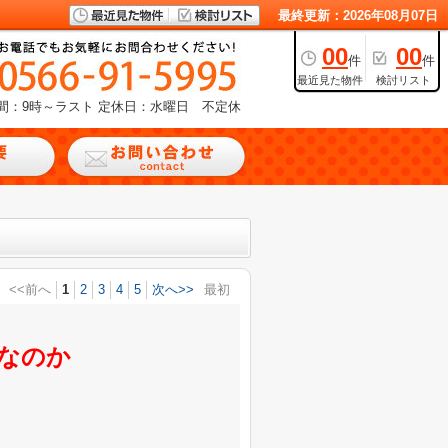
最終更新：2026年08月07日
00
00
件
件
最近見た物件
検討リスト
間：9時～ラスト
定休日：水曜日 不定休
<<前へ
1
2
3
4
5
次へ>>
最初
なのか