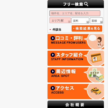
エリア| 駅
賃料
面積
-
件該当