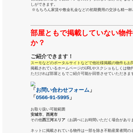
しができます。
※もちろん家賃や敷金礼金などの初期費用の交渉も精一杯
部屋ともで掲載していない物件
か？
ご紹介できます！
スーモなどのポータルサイトなどで他社様掲載の物件もお
掲載されているホームページのURLやスクショもしくは物
ただければ部屋ともでご紹介可能か回答させていただきま
「
お問い合わせフォーム
」
「
0566-91-5995
」
お取り扱い可能範囲
安城市、西尾市
その他
西三河エリア
（お調べにお時間いただく場合があり
ネットに掲載されている物件は一部を除き不動産業者間の