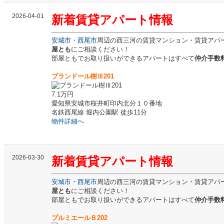
2026-04-01
新着
賃貸
アパート情報
安城市
・
西尾市
周辺の西三河の賃貸マンション・賃貸アパ
屋とも
にご相談ください！
部屋ともでお取り扱いができるアパートはすべて
仲介手数料
ブランドール樹Ⅲ201
7.1万円
愛知県安城市桜井町印内北分１０番地
名鉄西尾線 堀内公園駅 徒歩11分
物件詳細へ
2026-03-30
新着
賃貸
アパート情報
安城市
・
西尾市
周辺の西三河の賃貸マンション・賃貸アパ
屋とも
にご相談ください！
部屋ともでお取り扱いができるアパートはすべて
仲介手数料
プルミエールＢ202