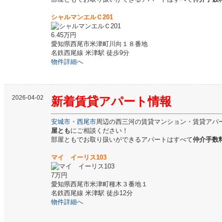
シャルマンエルＣ201
6.45万円
愛知県西尾市米津町川向１８番地
名鉄西尾線 米津駅 徒歩9分
物件詳細へ
2026-04-02
新着
賃貸
アパート情報
安城市
・
西尾市
周辺の西三河の賃貸マンション・賃貸アパ
屋とも
にご相談ください！
部屋ともでお取り扱いができるアパートはすべて
仲介手数料
マイ イーリス103
7万円
愛知県西尾市米津町種木３番地１
名鉄西尾線 米津駅 徒歩12分
物件詳細へ