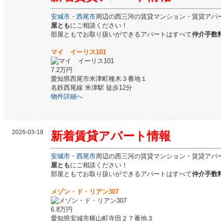
安城市
・
西尾市
周辺の西三河の賃貸マンション・賃貸アパ
屋とも
にご相談ください！
部屋ともでお取り扱いができるアパートはすべて
仲介手数料
マイ イーリス101
7.2万円
愛知県西尾市米津町種木３番地１
名鉄西尾線 米津駅 徒歩12分
物件詳細へ
2026-03-19
新着
賃貸
アパート情報
安城市
・
西尾市
周辺の西三河の賃貸マンション・賃貸アパ
屋とも
にご相談ください！
部屋ともでお取り扱いができるアパートはすべて
仲介手数料
メゾン・ド・リアン307
6.8万円
愛知県安城市横山町寺田２７番地３