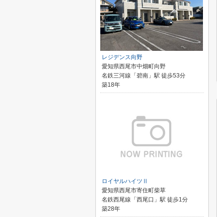
レジデンス向野
愛知県西尾市中畑町向野
名鉄三河線「碧南」駅 徒歩53分
築18年
ロイヤルハイツⅡ
愛知県西尾市寄住町柴草
名鉄西尾線「西尾口」駅 徒歩1分
築28年