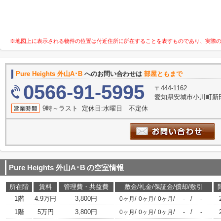
※地図上に表示される物件の位置は付近住所に所在することを表すものであり、実際
Pure Heights 外山A･B
へのお問い合わせは
部屋ともまで
0566-91-5995
〒444-1162
愛知県安城市小川町新田
9時～ラスト 定休日:水曜日 不定休
Pure Heights 外山A･B
の空室情報
所在階
賃料
管理費・共益費
敷金/礼金/保証金/償却/敷引
1階
4.9万円
3,800円
/
/
/
/
0ヶ月
0ヶ月
0ヶ月
-
-
1階
5万円
3,800円
/
/
/
/
0ヶ月
0ヶ月
0ヶ月
-
-