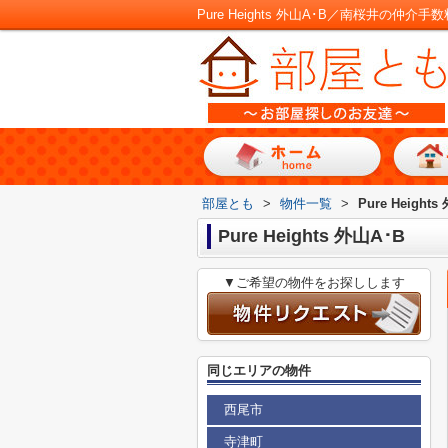
Pure Heights 外山A･B／南桜井の
部屋とも
>
物件一覧
>
Pure Heights
Pure Heights 外山A･B
▼ご希望の物件をお探しします
同じエリアの物件
西尾市
寺津町