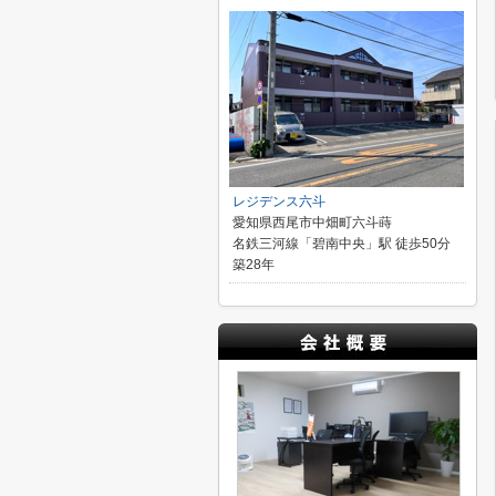
レジデンス六斗
愛知県西尾市中畑町六斗蒔
名鉄三河線「碧南中央」駅 徒歩50分
築28年