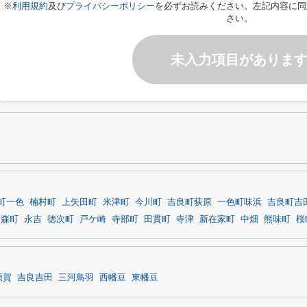
※
利用規約
及び
プライバシーポリシー
を必ずお読みください。左記内容に同
さい。
未入力項目がありま
町一色
楠村町
上矢田町
米津町
今川町
吉良町荻原
一色町味浜
吉良町吉
国森町
永吉
徳次町
戸ケ崎
寺部町
田貫町
寺津
新在家町
中畑
熊味町
桜
須賀
吉良吉田
三河鳥羽
西幡豆
東幡豆