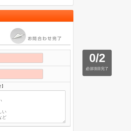
0
/
2
必須項目完了
せ】