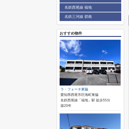
名鉄西尾線 福地
名鉄三河線 碧南
おすすめ物件
ラ・フォーネ東脇
愛知県西尾市巨海町東脇
名鉄西尾線「福地」駅 徒歩55分
築20年