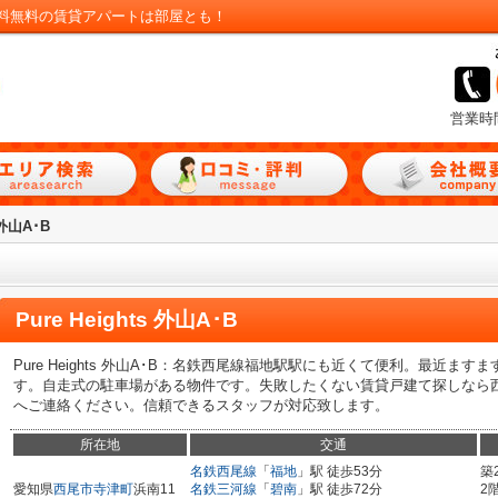
仲介手数料無料の賃貸アパートは部屋とも！
営業時
 外山A･B
Pure Heights 外山A･B
Pure Heights 外山A･B：名鉄西尾線福地駅駅にも近くて便利。最近
す。自走式の駐車場がある物件です。失敗したくない賃貸戸建て探しなら
へご連絡ください。信頼できるスタッフが対応致します。
所在地
交通
名鉄西尾線
「
福地
」駅 徒歩53分
築
愛知県
西尾市
寺津町
浜南11
名鉄三河線
「
碧南
」駅 徒歩72分
2