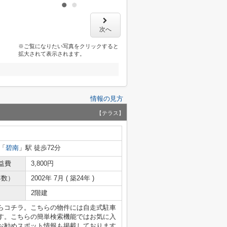
次へ
※ご覧になりたい写真をクリックすると
拡大されて表示されます。
情報の見方
【テラス】
「
碧南
」駅 徒歩72分
益費
3,800円
年数）
2002年 7月 ( 築24年 )
2階建
室情報ならコチラ。こちらの物件には自走式駐車
す。こちらの簡単検索機能ではお気に入
お勧めスポット情報も掲載しております