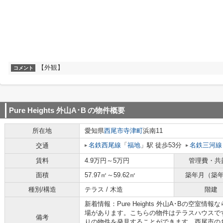
【外観】
コメント
Pure Heights 外山A･B
の物件概要
所在地
愛知県
西尾市
寺津町
浜南11
名鉄西尾線
「
福地
」駅 徒歩53分
名鉄三河線
交通
賃料
4.9万円～5万円
管理費・共
面積
57.97㎡～59.62㎡
築年月（築
種別/構造
テラス / 木造
階建
新着情報：Pure Heights 外山A･Bの空
場があります。こちらの物件はテラスハウスで
備考
りの物件を発見することができます。西尾市の