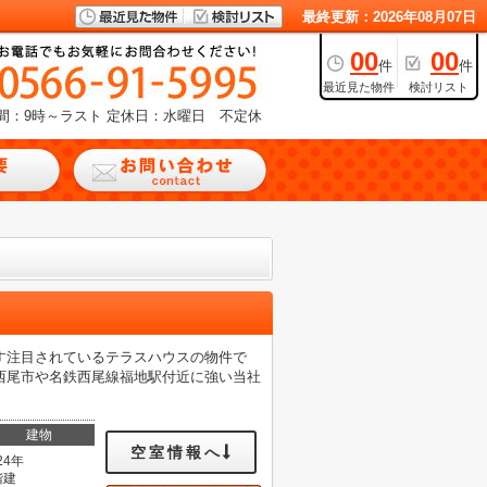
最終更新：2026年08月07日
00
00
件
件
最近見た物件
検討リスト
間：9時～ラスト
定休日：水曜日 不定休
ますます注目されているテラスハウスの物件で
西尾市や名鉄西尾線福地駅付近に強い当社
建物
空室情報へ
24年
階建