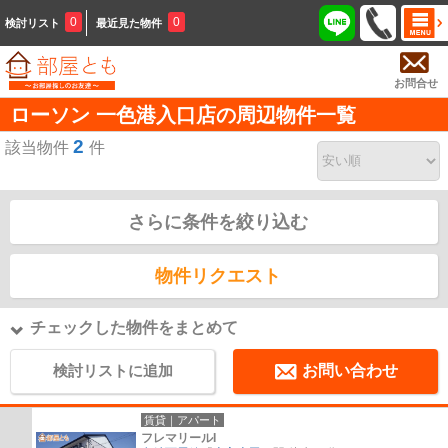
0
0
検討リスト
最近見た物件
お問合せ
ローソン 一色港入口店の周辺物件一覧
2
該当物件
件
さらに条件を絞り込む
物件リクエスト
チェックした物件をまとめて
検討リストに追加
お問い合わせ
賃貸｜アパート
フレマリールI