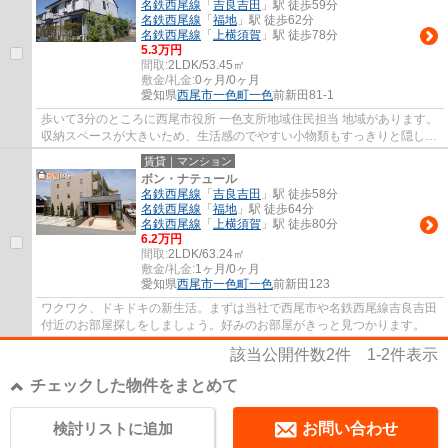
名鉄西尾線
「
吉良吉田
」駅 徒歩59分
名鉄西尾線
「
福地
」駅 徒歩62分
名鉄西尾線
「
上横須賀
」駅 徒歩78分
5.3万円
間取:
2LDK/53.45㎡
敷金/礼金:
0ヶ月/0ヶ月
愛知県
西尾市
一色町一色
前新田81-1
歩いて3分のところに西尾市役所 一色支所地域住民担当 地域があります。
収納スペースが大きいため、生活感のでやすい小物類もすっきりと隠して
収納できる洗面化粧台を採用しております...
賃貸｜マンション
ボン・ナテュール
名鉄西尾線
「
吉良吉田
」駅 徒歩58分
名鉄西尾線
「
福地
」駅 徒歩64分
名鉄西尾線
「
上横須賀
」駅 徒歩80分
6.2万円
間取:
2LDK/63.24㎡
敷金/礼金:
1ヶ月/0ヶ月
愛知県
西尾市
一色町一色
前新田123
ワクワク、ドキドキの新生活。まずは当社で西尾市や名鉄西尾線吉良吉田
付近のお部屋探しをしましょう。好みのお部屋がきっと見つかります。
該当公開件数
2
件
1-2
件表示
チェックした物件をまとめて
検討リストに追加
お問い合わせ