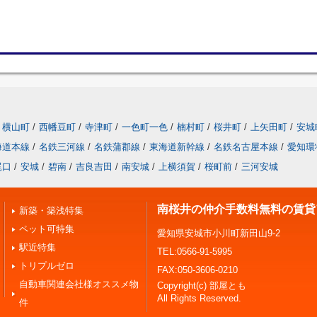
横山町
/
西幡豆町
/
寺津町
/
一色町一色
/
楠村町
/
桜井町
/
上矢田町
/
安城
海道本線
/
名鉄三河線
/
名鉄蒲郡線
/
東海道新幹線
/
名鉄名古屋本線
/
愛知環
尾口
/
安城
/
碧南
/
吉良吉田
/
南安城
/
上横須賀
/
桜町前
/
三河安城
南桜井の仲介手数料無料の賃貸
新築・築浅特集
ペット可特集
愛知県安城市小川町新田山9-2
駅近特集
TEL:0566-91-5995
トリプルゼロ
FAX:050-3606-0210
自動車関連会社様オススメ物
Copyright(c) 部屋とも
All Rights Reserved.
件