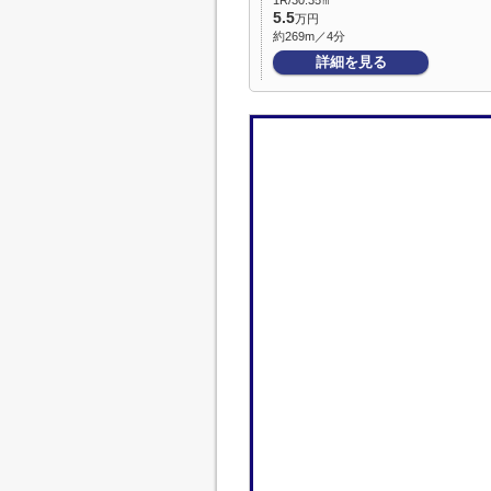
1R/30.35㎡
5.5
万円
約269m／4分
詳細を見る