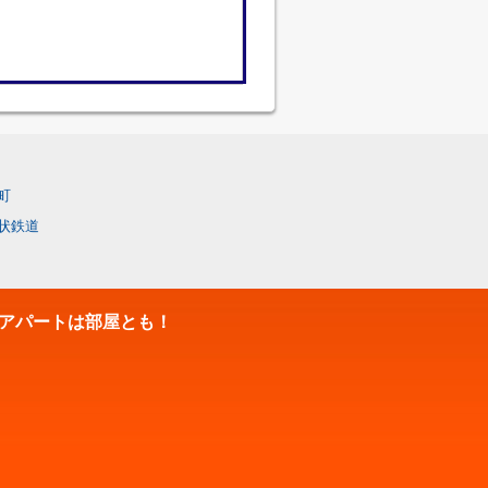
町
状鉄道
アパートは部屋とも！