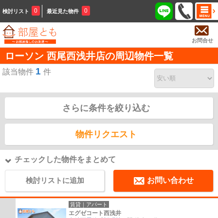
0
0
検討リスト
最近見た物件
お問合せ
ローソン 西尾西浅井店の周辺物件一覧
1
該当物件
件
さらに条件を絞り込む
物件リクエスト
チェックした物件をまとめて
検討リストに追加
お問い合わせ
賃貸｜アパート
エグゼコート西浅井