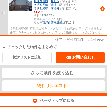
名鉄西尾線
「
桜町前
」駅 徒歩46分
名鉄西尾線
「
米津
」駅 徒歩57分
名鉄西尾線
「
南桜井
」駅 徒歩60分
5.5万円
間取:
1R/36.67㎡
敷金/礼金:
0ヶ月/3万円
愛知県
西尾市
西浅井町
坂下16-3
名鉄西尾線桜町前駅周辺物件：エグゼコート西浅井。ローソン 西尾西浅
井店が261m以内にある物件です。気になる物件ほどすぐに無くなってし
まいます。出来るだけお早目にお問い合わせく...
該当公開件数
1
件
1-1
件表示
チェックした物件をまとめて
検討リストに追加
お問い合わせ
さらに条件を絞り込む
物件リクエスト
ページトップに戻る