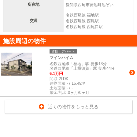
所在地
愛知県西尾市菱池町池ぞい
名鉄西尾線 福地駅
交通
名鉄西尾線 西尾駅
名鉄西尾線 西尾口駅
施設周辺の物件
賃貸｜アパート
マインハイム
名鉄西尾線「福地」駅 徒歩13分
名鉄西尾線「上横須賀」駅 徒歩44分
6.1万円
間取:
2LDK
建物面積:
- / 16.49坪
土地面積:
- / -
敷金/礼金:
0ヶ月/0ヶ月
近くの物件をもっと見る