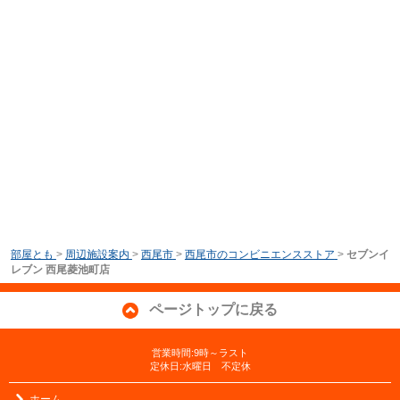
部屋とも
>
周辺施設案内
>
西尾市
>
西尾市のコンビニエンスストア
>
セブンイ
レブン 西尾菱池町店
ページトップに戻る
営業時間:9時～ラスト
定休日:水曜日 不定休
ホーム