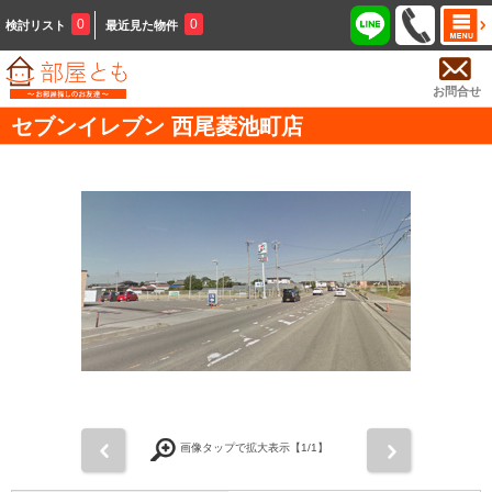
0
0
検討リスト
最近見た物件
お問合せ
セブンイレブン 西尾菱池町店
前
次
画像タップで拡大表示【
1
/1】