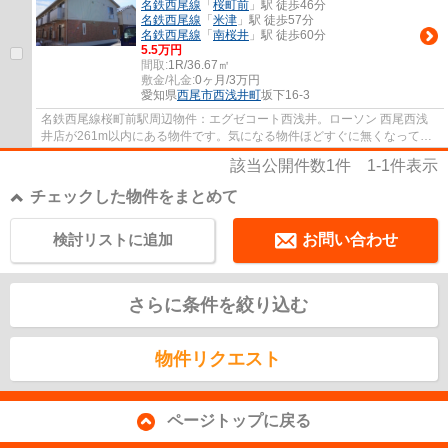
名鉄西尾線
「
桜町前
」駅 徒歩46分
名鉄西尾線
「
米津
」駅 徒歩57分
名鉄西尾線
「
南桜井
」駅 徒歩60分
5.5万円
間取:
1R/36.67㎡
敷金/礼金:
0ヶ月/3万円
愛知県
西尾市
西浅井町
坂下16-3
名鉄西尾線桜町前駅周辺物件：エグゼコート西浅井。ローソン 西尾西浅
井店が261m以内にある物件です。気になる物件ほどすぐに無くなってし
まいます。出来るだけお早目にお問い合わせく...
該当公開件数
1
件
1-1
件表示
チェックした物件をまとめて
検討リストに追加
お問い合わせ
さらに条件を絞り込む
物件リクエスト
ページトップに戻る