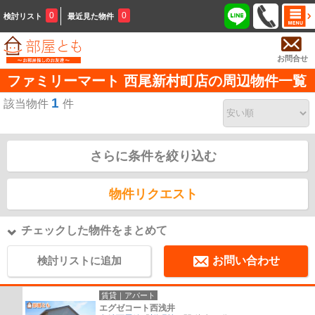
0
0
検討リスト
最近見た物件
お問合せ
ファミリーマート 西尾新村町店の周辺物件一覧
1
該当物件
件
さらに条件を絞り込む
物件リクエスト
チェックした物件をまとめて
検討リストに追加
お問い合わせ
賃貸｜アパート
エグゼコート西浅井