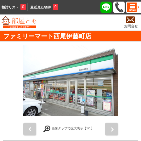
0
0
検討リスト
最近見た物件
お問合せ
ファミリーマート西尾伊藤町店
前
次
画像タップで拡大表示【
1
/1】