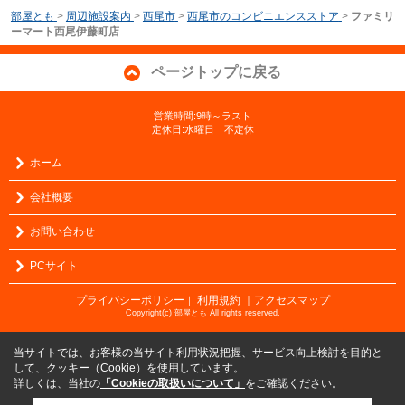
部屋とも
>
周辺施設案内
>
西尾市
>
西尾市のコンビニエンスストア
>
ファミリ
ーマート西尾伊藤町店
ページトップに戻る
営業時間:9時～ラスト
定休日:水曜日 不定休
ホーム
会社概要
お問い合わせ
PCサイト
プライバシーポリシー
利用規約
｜アクセスマップ
｜
Copyright(c) 部屋とも All rights reserved.
当サイトでは、お客様の当サイト利用状況把握、サービス向上検討を目的と
して、クッキー（Cookie）を使用しています。
詳しくは、当社の
「Cookieの取扱いについて」
をご確認ください。