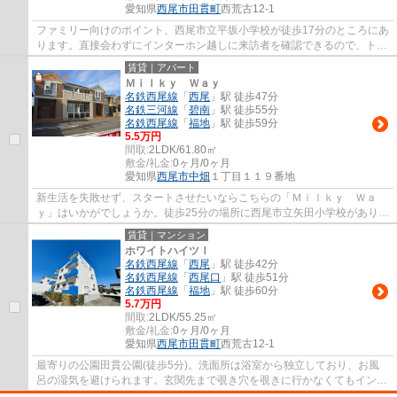
愛知県
西尾市
田貫町
西荒古12-1
ファミリー向けのポイント、西尾市立平坂小学校が徒歩17分のところにあ
ります。直接会わずにインターホン越しに来訪者を確認できるので、トラ
ブルを事前に回避しやすくなります。車に...
賃貸｜アパート
Ｍｉｌｋｙ Ｗａｙ
名鉄西尾線
「
西尾
」駅 徒歩47分
名鉄三河線
「
碧南
」駅 徒歩55分
名鉄西尾線
「
福地
」駅 徒歩59分
5.5万円
間取:
2LDK/61.80㎡
敷金/礼金:
0ヶ月/0ヶ月
愛知県
西尾市
中畑
１丁目１１９番地
新生活を失敗せず、スタートさせたいならこちらの「Ｍｉｌｋｙ Ｗａ
ｙ」はいかがでしょうか。徒歩25分の場所に西尾市立矢田小学校がありま
す。BSアンテナが設置されていて、加入後す...
賃貸｜マンション
ホワイトハイツⅠ
名鉄西尾線
「
西尾
」駅 徒歩42分
名鉄西尾線
「
西尾口
」駅 徒歩51分
名鉄西尾線
「
福地
」駅 徒歩60分
5.7万円
間取:
2LDK/55.25㎡
敷金/礼金:
0ヶ月/0ヶ月
愛知県
西尾市
田貫町
西荒古12-1
最寄りの公園田貫公園(徒歩5分)。洗面所は浴室から独立しており、お風
呂の湿気を避けられます。玄関先まで覗き穴を覗きに行かなくてもインタ
ーホン越しに誰が来たのかを確認できるので...