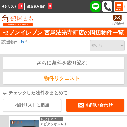
0
0
検討リスト
最近見た物件
お問合せ
セブンイレブン 西尾法光寺町店の周辺物件一覧
5
該当物件
件
さらに条件を絞り込む
物件リクエスト
チェックした物件をまとめて
検討リストに追加
お問い合わせ
賃貸｜アパート
アビタシオンＮⅠ