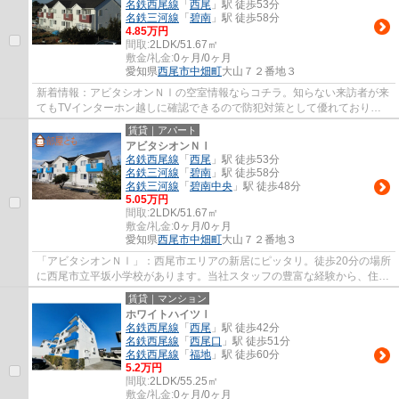
名鉄西尾線
「
西尾
」駅 徒歩53分
名鉄三河線
「
碧南
」駅 徒歩58分
4.85万円
間取:
2LDK/51.67㎡
敷金/礼金:
0ヶ月/0ヶ月
愛知県
西尾市
中畑町
大山７２番地３
新着情報：アビタシオンＮⅠの空室情報ならコチラ。知らない来訪者が来
てもTVインターホン越しに確認できるので防犯対策として優れておりま
す。女性の方にも嬉しい、使い勝手の良い独立...
賃貸｜アパート
アビタシオンＮⅠ
名鉄西尾線
「
西尾
」駅 徒歩53分
名鉄三河線
「
碧南
」駅 徒歩58分
名鉄三河線
「
碧南中央
」駅 徒歩48分
5.05万円
間取:
2LDK/51.67㎡
敷金/礼金:
0ヶ月/0ヶ月
愛知県
西尾市
中畑町
大山７２番地３
「アビタシオンＮⅠ」：西尾市エリアの新居にピッタリ。徒歩20分の場所
に西尾市立平坂小学校があります。当社スタッフの豊富な経験から、住ま
い探しに関するお問い合わせを受け付けてお...
賃貸｜マンション
ホワイトハイツⅠ
名鉄西尾線
「
西尾
」駅 徒歩42分
名鉄西尾線
「
西尾口
」駅 徒歩51分
名鉄西尾線
「
福地
」駅 徒歩60分
5.2万円
間取:
2LDK/55.25㎡
敷金/礼金:
0ヶ月/0ヶ月