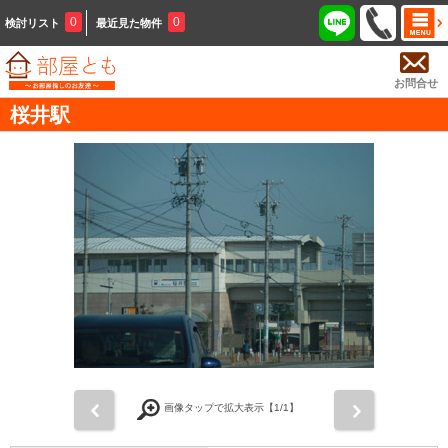
0
0
検討リスト
最近見た物件
お問合せ
桜井駅
前
次
画像タップで拡大表示【
1
/1】