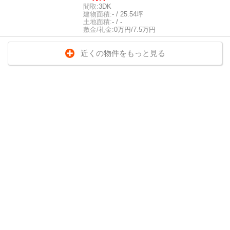
間取:
3DK
建物面積:
- / 25.54坪
土地面積:
- / -
敷金/礼金:
0万円/7.5万円
近くの物件をもっと見る