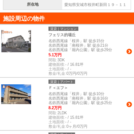
所在地
愛知県安城市桜井町新田１９－１１
施設周辺の物件
賃貸｜マンション
フェリス的場丘
名鉄西尾線「桜井」駅 徒歩15分
名鉄西尾線「南桜井」駅 徒歩21分
名鉄西尾線「堀内公園」駅 徒歩29分
5.1万円
間取:
3DK
建物面積:
- / 16.81坪
土地面積:
- / -
敷金/礼金:
0万円/0万円
賃貸｜アパート
Ｆ＜エフ＞
名鉄西尾線「桜井」駅 徒歩10分
名鉄西尾線「南桜井」駅 徒歩16分
名鉄西尾線「堀内公園」駅 徒歩25分
8.2万円
間取:
2LDK
建物面積:
- / 15.81坪
土地面積:
- / -
敷金/礼金:
0ヶ月/0万円