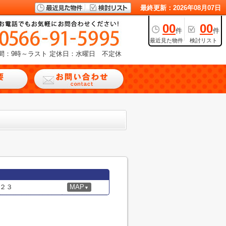
最終更新：2026年08月07日
00
00
件
件
最近見た物件
検討リスト
間：9時～ラスト
定休日：水曜日 不定休
２３
MAP
▼