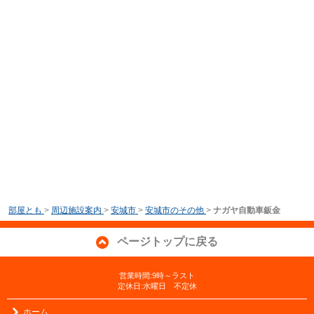
部屋とも
>
周辺施設案内
>
安城市
>
安城市のその他
>
ナガヤ自動車鈑金
ページトップに戻る
営業時間:9時～ラスト
定休日:水曜日 不定休
ホーム