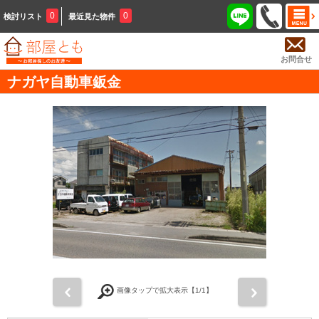
0
0
検討リスト
最近見た物件
お問合せ
ナガヤ自動車鈑金
前
次
画像タップで拡大表示【
1
/1】