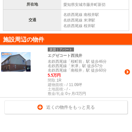
所在地
愛知県安城市藤井町新切
名鉄西尾線 南桜井駅
交通
名鉄西尾線 米津駅
名鉄西尾線 桜井駅
施設周辺の物件
賃貸｜アパート
エグゼコート西浅井
名鉄西尾線「桜町前」駅 徒歩46分
名鉄西尾線「米津」駅 徒歩57分
名鉄西尾線「南桜井」駅 徒歩60分
5.5万円
間取:
1R
建物面積:
- / 11.09坪
土地面積:
- / -
敷金/礼金:
0ヶ月/3万円
近くの物件をもっと見る