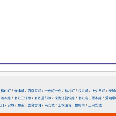
横山町
/
寺津町
/
西幡豆町
/
一色町一色
/
楠村町
/
桜井町
/
上矢田町
/
安城
海道本線
/
名鉄三河線
/
名鉄蒲郡線
/
東海道新幹線
/
名鉄名古屋本線
/
愛知環
尾口
/
安城
/
碧南
/
吉良吉田
/
南安城
/
上横須賀
/
桜町前
/
三河安城