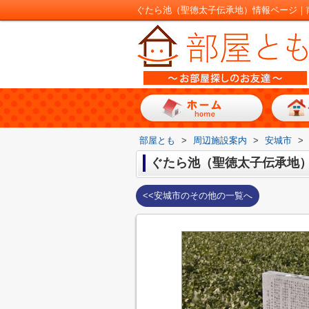
ぐたら池（聖徳太子伝承地）情報ページ｜
部屋とも
>
周辺施設案内
>
安城市
>
ぐたら池（聖徳太子伝承地
<<安城市のその他の一覧へ