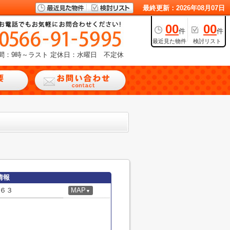
最終更新：2026年08月07日
00
00
件
件
最近見た物件
検討リスト
間：9時～ラスト
定休日：水曜日 不定休
情報
６３
MAP
▼