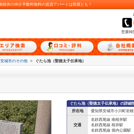
南桜井の仲介手数料無料の賃貸アパートは部屋とも！
営業時
安城市のその他
>
ぐたら池（聖徳太子伝承地）
）
ぐたら池（聖徳太子伝承地）の詳細
所在地
愛知県安城市小川町岩根
名鉄西尾線 南桜井駅
交通
名鉄西尾線 桜井駅
名鉄西尾線 堀内公園駅