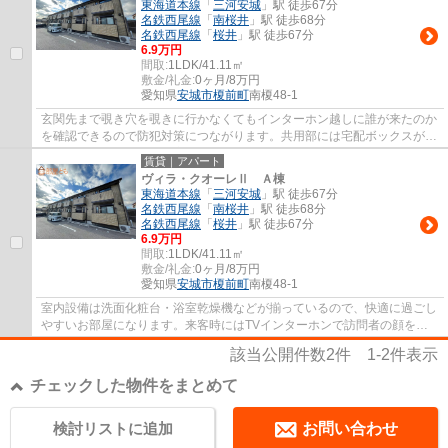
東海道本線
「
三河安城
」駅 徒歩67分
名鉄西尾線
「
南桜井
」駅 徒歩68分
名鉄西尾線
「
桜井
」駅 徒歩67分
6.9万円
間取:
1LDK/41.11㎡
敷金/礼金:
0ヶ月/8万円
愛知県
安城市
榎前町
南榎48-1
玄関先まで覗き穴を覗きに行かなくてもインターホン越しに誰が来たのか
を確認できるので防犯対策につながります。共用部には宅配ボックスが備
え付けられているため、家で何時間も待機...
賃貸｜アパート
ヴィラ・クオーレⅡ Ａ棟
東海道本線
「
三河安城
」駅 徒歩67分
名鉄西尾線
「
南桜井
」駅 徒歩68分
名鉄西尾線
「
桜井
」駅 徒歩67分
6.9万円
間取:
1LDK/41.11㎡
敷金/礼金:
0ヶ月/8万円
愛知県
安城市
榎前町
南榎48-1
室内設備は洗面化粧台・浴室乾燥機などが揃っているので、快適に過ごし
やすいお部屋になります。来客時にはTVインターホンで訪問者の顔を確
認することができるので防犯対策につながり...
該当公開件数
2
件
1-2
件表示
チェックした物件をまとめて
検討リストに追加
お問い合わせ