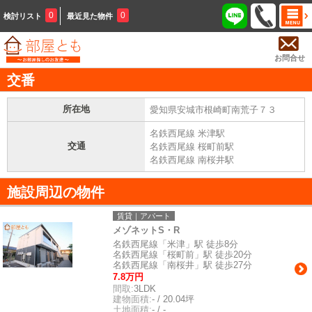
0
0
検討リスト
最近見た物件
お問合せ
交番
所在地
愛知県安城市根崎町南荒子７３
名鉄西尾線 米津駅
交通
名鉄西尾線 桜町前駅
名鉄西尾線 南桜井駅
施設周辺の物件
賃貸｜アパート
メゾネットS・R
名鉄西尾線「米津」駅 徒歩8分
名鉄西尾線「桜町前」駅 徒歩20分
名鉄西尾線「南桜井」駅 徒歩27分
7.8万円
間取:
3LDK
建物面積:
- / 20.04坪
土地面積:
- / -