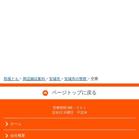
部屋とも
>
周辺施設案内
>
安城市
>
安城市の警察
>
交番
ページトップに戻る
営業時間:9時～ラスト
定休日:水曜日 不定休
ホーム
会社概要