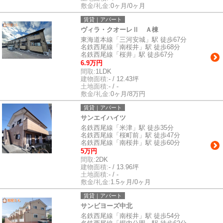
敷金/礼金:
0ヶ月/0ヶ月
賃貸｜アパート
ヴィラ・クオーレⅡ Ａ棟
東海道本線「三河安城」駅 徒歩67分
名鉄西尾線「南桜井」駅 徒歩68分
名鉄西尾線「桜井」駅 徒歩67分
6.9万円
間取:
1LDK
建物面積:
- / 12.43坪
土地面積:
- / -
敷金/礼金:
0ヶ月/8万円
賃貸｜アパート
サンエイハイツ
名鉄西尾線「米津」駅 徒歩35分
名鉄西尾線「桜町前」駅 徒歩47分
名鉄西尾線「南桜井」駅 徒歩60分
5万円
間取:
2DK
建物面積:
- / 13.96坪
土地面積:
- / -
敷金/礼金:
1.5ヶ月/0ヶ月
賃貸｜アパート
サンビヨーズ中北
名鉄西尾線「南桜井」駅 徒歩54分