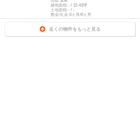
間取:
3DK
建物面積:
- / 15.43坪
土地面積:
- / -
敷金/礼金:
0ヶ月/0ヶ月
近くの物件をもっと見る