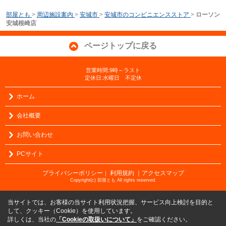
部屋とも
>
周辺施設案内
>
安城市
>
安城市のコンビニエンスストア
>
ローソン
安城根崎店
ページトップに戻る
営業時間:9時～ラスト
定休日:水曜日 不定休
ホーム
会社概要
お問い合わせ
PCサイト
プライバシーポリシー
利用規約
｜アクセスマップ
｜
Copyright(c) 部屋とも All rights reserved.
当サイトでは、お客様の当サイト利用状況把握、サービス向上検討を目的と
して、クッキー（Cookie）を使用しています。
詳しくは、当社の
「Cookieの取扱いについて」
をご確認ください。