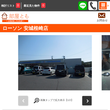
0
0
検討リスト
最近見た物件
お問合せ
ローソン 安城根崎店
前
次
画像タップで拡大表示【
1
/2】