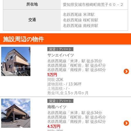
所在地
愛知県安城市根崎町南荒子６０－２
名鉄西尾線 米津駅
交通
名鉄西尾線 桜町前駅
名鉄西尾線 南桜井駅
施設周辺の物件
賃貸｜アパート
サンエイハイツ
名鉄西尾線「米津」駅 徒歩35分
名鉄西尾線「桜町前」駅 徒歩47分
名鉄西尾線「南桜井」駅 徒歩60分
5万円
間取:
2DK
建物面積:
- / 13.96坪
土地面積:
- / -
敷金/礼金:
1.5ヶ月/0ヶ月
賃貸｜アパート
南根ハイツ
名鉄西尾線「米津」駅 徒歩34分
名鉄西尾線「桜町前」駅 徒歩45分
名鉄西尾線「南桜井」駅 徒歩62分
4.5万円