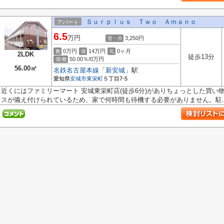
Ｓｕｒｐｌｕｓ Ｔｗｏ Ａｍａｎｏ
アパート
6.5
万円
3,250円
管・共
0万円
14万円
0ヶ月
敷
保
礼
2LDK
徒歩13分
50.00％/0万円
償/敷
56.00㎡
名鉄名古屋本線
「
新安城
」駅
愛知県
安城市
東栄町
５丁目7-5
近くにはファミリーマート 安城東栄町店(徒歩6分)がありちょっとした買い
スが備え付けられているため、家で何時間も待機する必要がありません。駐..