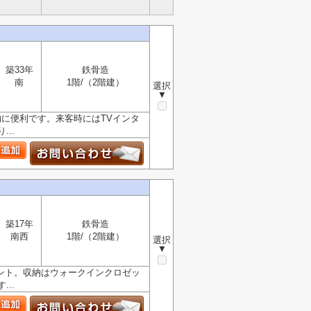
築33年
鉄骨造
南
1階/（2階建）
選択
▼
物に便利です。来客時にはTVインタ
..
築17年
鉄骨造
南西
1階/（2階建）
選択
▼
ント。収納はウォークインクロゼッ
..