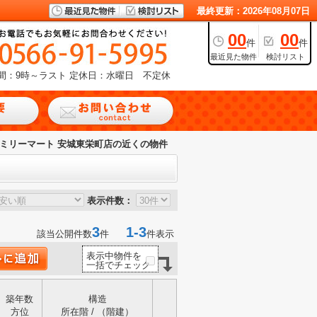
最終更新：2026年08月07日
00
00
件
件
最近見た物件
検討リスト
間：9時～ラスト
定休日：水曜日 不定休
ミリーマート 安城東栄町店の近くの物件
表示件数：
3
1-3
該当公開件数
件
件表示
表示中物件を
一括でチェック
築年数
構造
方位
所在階 / （階建）