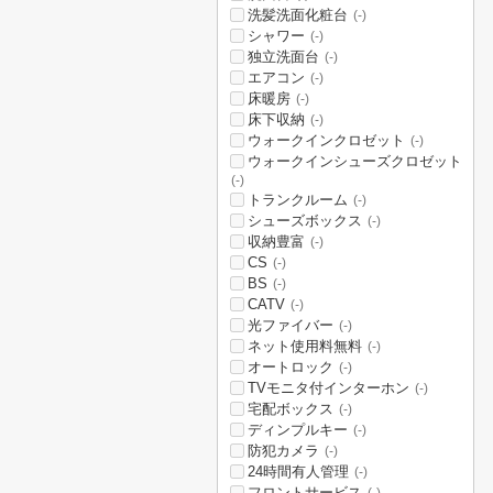
洗髪洗面化粧台
(-)
シャワー
(-)
独立洗面台
(-)
エアコン
(-)
床暖房
(-)
床下収納
(-)
ウォークインクロゼット
(-)
ウォークインシューズクロゼット
(-)
トランクルーム
(-)
シューズボックス
(-)
収納豊富
(-)
CS
(-)
BS
(-)
CATV
(-)
光ファイバー
(-)
ネット使用料無料
(-)
オートロック
(-)
TVモニタ付インターホン
(-)
宅配ボックス
(-)
ディンプルキー
(-)
防犯カメラ
(-)
24時間有人管理
(-)
フロントサービス