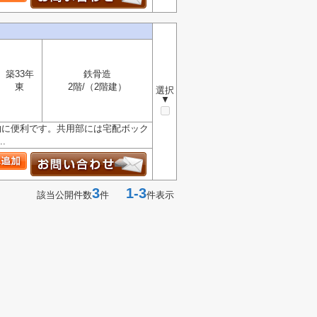
築33年
鉄骨造
東
2階/（2階建）
選択
▼
物に便利です。共用部には宅配ボック
.
3
1-3
該当公開件数
件
件表示