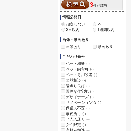
3
件が該当
情報公開日
指定しない
本日
3日以内
1週間以内
画像・動画あり
画像あり
動画あり
こだわり条件
ペット相談
(-)
ペット飼育可
(-)
ペット専用設備
(-)
楽器相談
(-)
陽当り良好
(-)
閑静な住宅地
(-)
デザイナーズ
(-)
リノベーション済
(-)
保証人不要
(-)
事務所可
(-)
２人入居可
(-)
女性限定
(-)
高齢者相談
(-)