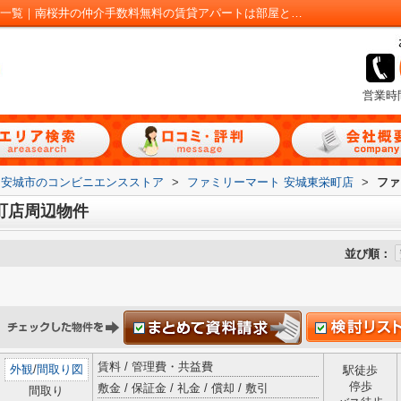
ファミリーマート 安城東栄町店周辺の物件一覧｜南桜井の仲介手数料無料の賃貸アパートは部屋とも！
営業時
安城市のコンビニエンスストア
>
ファミリーマート 安城東栄町店
>
ファ
町店周辺物件
並び順：
賃料 / 管理費・共益費
外観
/
間取り図
駅徒歩
停歩
敷金 / 保証金 / 礼金 / 償却 / 敷引
間取り