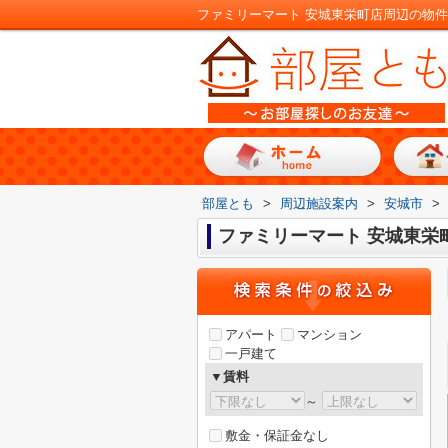
部屋とも
>
周辺施設案内
>
安城市
>
ファミリーマート 安城東栄
アパート
マンション
一戸建て
▼賃料
～
敷金・保証金なし