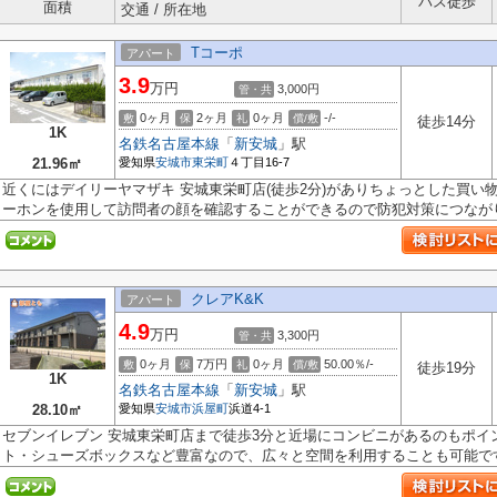
バス徒歩
面積
交通 / 所在地
Tコーポ
アパート
3.9
万円
3,000円
管・共
0ヶ月
2ヶ月
0ヶ月
-/-
敷
保
礼
償/敷
徒歩14分
1K
名鉄名古屋本線
「
新安城
」駅
21.96㎡
愛知県
安城市
東栄町
４丁目16-7
近くにはデイリーヤマザキ 安城東栄町店(徒歩2分)がありちょっとした買い
ーホンを使用して訪問者の顔を確認することができるので防犯対策につながり.
クレアK&K
アパート
4.9
万円
3,300円
管・共
0ヶ月
7万円
0ヶ月
50.00％/-
敷
保
礼
償/敷
徒歩19分
1K
名鉄名古屋本線
「
新安城
」駅
28.10㎡
愛知県
安城市
浜屋町
浜道4-1
セブンイレブン 安城東栄町店まで徒歩3分と近場にコンビニがあるのもポイ
ト・シューズボックスなど豊富なので、広々と空間を利用することも可能です.