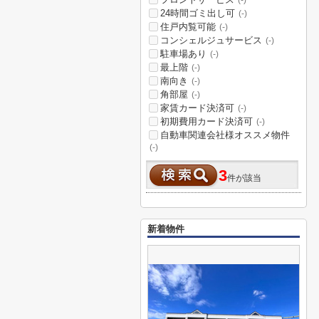
(-)
24時間ゴミ出し可
(-)
住戸内覧可能
(-)
コンシェルジュサービス
(-)
駐車場あり
(-)
最上階
(-)
南向き
(-)
角部屋
(-)
家賃カード決済可
(-)
初期費用カード決済可
(-)
自動車関連会社様オススメ物件
(-)
3
件が該当
新着物件