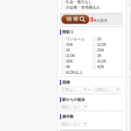
礼金・敷引なし
共益費・管理費込み
3
件が該当
間取り
ワンルーム
1K
1DK
1LDK
2K
2DK
2LDK
3K
3DK
3LDK
4K
4DK
4LDK以上
面積
～
駅からの徒歩
築年数