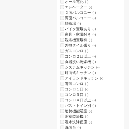
オール電化
(-)
エレベーター
(-)
２面バルコニー
(-)
両面バルコニー
(-)
駐輪場
(-)
バイク置場あり
(-)
家具・家電付き
(-)
洗濯機置場有
(-)
外観タイル張り
(-)
ガスコンロ
(-)
コンロ２口以上
(-)
食器洗い乾燥機
(-)
システムキッチン
(-)
対面式キッチン
(-)
アイランドキッチン
(-)
電気コンロ
(-)
コンロ１口
(-)
コンロ３口
(-)
コンロ４口以上
(-)
バス・トイレ別
(-)
追焚機能浴室
(-)
浴室乾燥機
(-)
温水洗浄便座
(-)
洗面台
(-)