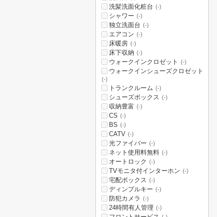
洗髪洗面化粧台
(-)
シャワー
(-)
独立洗面台
(-)
エアコン
(-)
床暖房
(-)
床下収納
(-)
ウォークインクロゼット
(-)
ウォークインシューズクロゼット
(-)
トランクルーム
(-)
シューズボックス
(-)
収納豊富
(-)
CS
(-)
BS
(-)
CATV
(-)
光ファイバー
(-)
ネット使用料無料
(-)
オートロック
(-)
TVモニタ付インターホン
(-)
宅配ボックス
(-)
ディンプルキー
(-)
防犯カメラ
(-)
24時間有人管理
(-)
フロントサービス