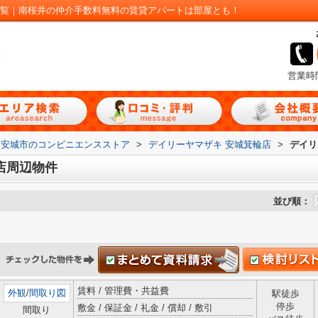
一覧｜南桜井の仲介手数料無料の賃貸アパートは部屋とも！
営業時
安城市のコンビニエンスストア
>
デイリーヤマザキ 安城箕輪店
>
デイリ
店周辺物件
並び順：
賃料 / 管理費・共益費
外観
/
間取り図
駅徒歩
停歩
敷金 / 保証金 / 礼金 / 償却 / 敷引
間取り