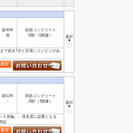
築30年
鉄筋コンクリート
南
5階/（5階建）
選択
▼
まで徒歩7分と近場にコンビニがあ
..
築42年
鉄筋コンクリート
-
2階/（3階建）
選択
▼
レス箕輪」。身支度に必要となる
...