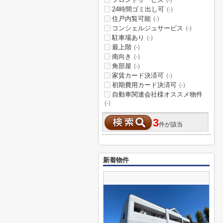
(-)
24時間ゴミ出し可
(-)
住戸内覧可能
(-)
コンシェルジュサービス
(-)
駐車場あり
(-)
最上階
(-)
南向き
(-)
角部屋
(-)
家賃カード決済可
(-)
初期費用カード決済可
(-)
自動車関連会社様オススメ物件
(-)
3
件が該当
新着物件