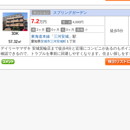
スプリングガーデン
マンション
7.2
万円
4,000円
管・共
2ヶ月
0ヶ月
0ヶ月
-/-
敷
保
礼
償/敷
徒歩5分
3DK
東海道本線
「
三河安城
」駅
57.32㎡
愛知県
安城市
三河安城町
１丁目
デイリーヤマザキ 安城箕輪店まで徒歩4分と近場にコンビニがあるのもポイ
確認できるので、トラブルを事前に回避しやすくなります。住まい探しをする.