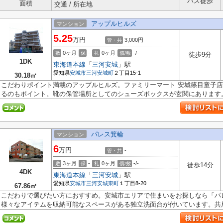
バス徒歩
面積
交通 / 所在地
アップルヒルズ
マンション
5.25
万円
3,000円
管・共
0ヶ月
-
0ヶ月
-/-
敷
保
礼
償/敷
徒歩9分
1DK
東海道本線
「
三河安城
」駅
愛知県
安城市
三河安城町
２丁目15-1
30.18㎡
こだわりポイント満載のアップルヒルズ。ファミリーマート 安城篠目童子店
るのもポイント。靴の保管場所としてのシューズボックスが玄関にあります。.
パレス箕輪
マンション
6
万円
-
管・共
3ヶ月
-
0ヶ月
-/-
敷
保
礼
償/敷
徒歩14分
4DK
東海道本線
「
三河安城
」駅
愛知県
安城市
三河安城東町
１丁目8-20
67.86㎡
こだわりで選びたい方におすすめ。安城市エリアで住まいをお探しなら「パ
様々なアイテムを収納可能なスペースがある独立洗面台が付いています。共用設