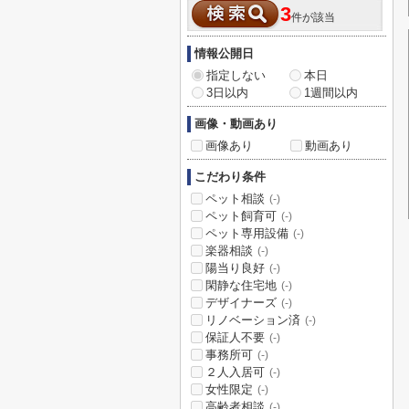
3
件が該当
情報公開日
指定しない
本日
3日以内
1週間以内
画像・動画あり
画像あり
動画あり
こだわり条件
ペット相談
(-)
ペット飼育可
(-)
ペット専用設備
(-)
楽器相談
(-)
陽当り良好
(-)
閑静な住宅地
(-)
デザイナーズ
(-)
リノベーション済
(-)
保証人不要
(-)
事務所可
(-)
２人入居可
(-)
女性限定
(-)
高齢者相談
(-)