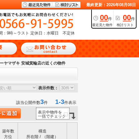
最終更新：2026年08月08日
00
00
件
件
最近見た物件
検討リスト
間：9時～ラスト
定休日：水曜日 不定休
ーヤマザキ 安城箕輪店の近くの物件
表示件数：
3
1-3
該当公開件数
件
件表示
表示中物件を
一括でチェック
築年数
構造
方位
所在階 / （階建）