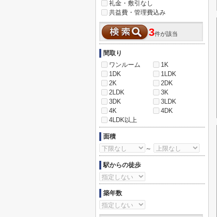
礼金・敷引なし
共益費・管理費込み
3
件が該当
間取り
ワンルーム
1K
1DK
1LDK
2K
2DK
2LDK
3K
3DK
3LDK
4K
4DK
4LDK以上
面積
～
駅からの徒歩
築年数