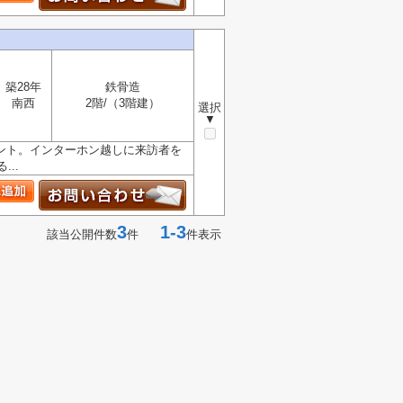
築28年
鉄骨造
南西
2階/（3階建）
選択
▼
ント。インターホン越しに来訪者を
..
3
1-3
該当公開件数
件
件表示