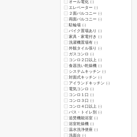
オール電化
(-)
エレベーター
(-)
２面バルコニー
(-)
両面バルコニー
(-)
駐輪場
(-)
バイク置場あり
(-)
家具・家電付き
(-)
洗濯機置場有
(-)
外観タイル張り
(-)
ガスコンロ
(-)
コンロ２口以上
(-)
食器洗い乾燥機
(-)
システムキッチン
(-)
対面式キッチン
(-)
アイランドキッチン
(-)
電気コンロ
(-)
コンロ１口
(-)
コンロ３口
(-)
コンロ４口以上
(-)
バス・トイレ別
(-)
追焚機能浴室
(-)
浴室乾燥機
(-)
温水洗浄便座
(-)
洗面台
(-)