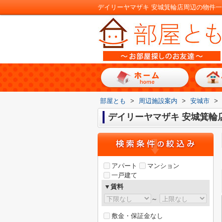
デイリーヤマザキ 安城箕輪店周辺の物件
部屋とも
>
周辺施設案内
>
安城市
>
デイリーヤマザキ 安城箕輪
アパート
マンション
一戸建て
▼賃料
～
敷金・保証金なし