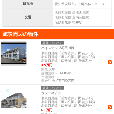
所在地
愛知県安城市古井町小仏１２－８
名鉄西尾線 碧海古井駅
交通
名鉄西尾線 堀内公園駅
名鉄西尾線 桜井駅
施設周辺の物件
賃貸｜アパート
ハイステップ花田 B棟
名鉄西尾線「碧海古井」駅 徒歩6分
名鉄西尾線「堀内公園」駅 徒歩22分
名鉄西尾線「南安城」駅 徒歩21分
4.5万円
間取:
3DK
建物面積:
- / 14.86坪
土地面積:
- / -
敷金/礼金:
0万円/0万円
賃貸｜アパート
ラシーネ古井
名鉄西尾線「碧海古井」駅 徒歩4分
名鉄西尾線「堀内公園」駅 徒歩14分
名鉄西尾線「南安城」駅 徒歩24分
6.1万円