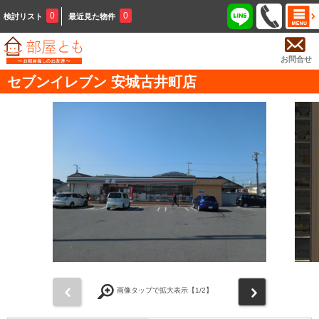
0
0
検討リスト
最近見た物件
お問合せ
セブンイレブン 安城古井町店
前
次
画像タップで拡大表示【
1
/2】