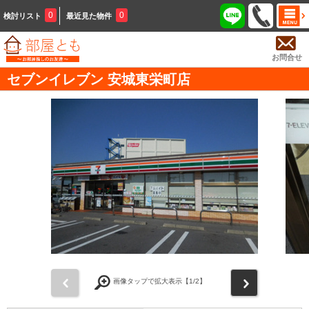
0
0
検討リスト
最近見た物件
お問合せ
セブンイレブン 安城東栄町店
前
次
画像タップで拡大表示【
1
/2】