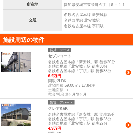
所在地
愛知県安城市東栄町６丁目６－１１
名鉄名古屋本線 新安城駅
交通
名鉄西尾線 北安城駅
名鉄名古屋本線 宇頭駅
施設周辺の物件
賃貸｜テラス
セゾンコート
名鉄名古屋本線「新安城」駅 徒歩20分
名鉄西尾線「北安城」駅 徒歩33分
名鉄名古屋本線「宇頭」駅 徒歩38分
6.9万円
間取:
2LDK
建物面積:
59.00㎡ / 17.84坪
土地面積:
- / -
敷金/礼金:
0ヶ月/0ヶ月
賃貸｜アパート
クレアK&K
名鉄名古屋本線「新安城」駅 徒歩19分
名鉄名古屋本線「宇頭」駅 徒歩28分
名鉄西尾線「北安城」駅 徒歩27分
4.9万円