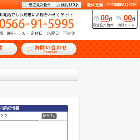
最終更新：2026年08月07日
00
00
件
件
最近見た物件
検討リスト
間：9時～ラスト
定休日：水曜日 不定休
の詳細情報
２２－１
MAP
▼