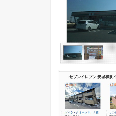
セブンイレブン 安城和泉
ヴィラ・クオーレⅡ Ａ棟
サン