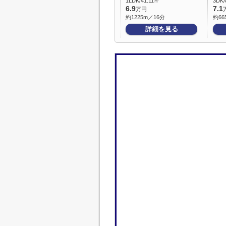
1LDK/41.11㎡
3DK/
6.9
7.1
万円
約1225m／16分
約66
詳細を見る