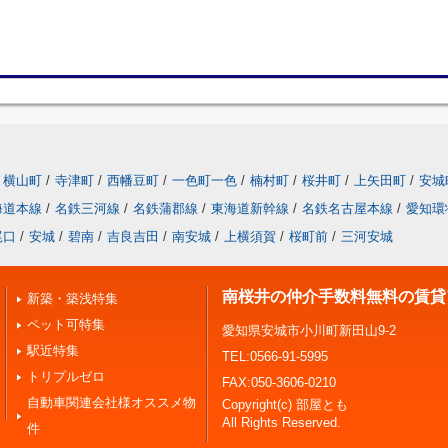
横山町
/
寺津町
/
西幡豆町
/
一色町一色
/
楠村町
/
桜井町
/
上矢田町
/
安城
海道本線
/
名鉄三河線
/
名鉄蒲郡線
/
東海道新幹線
/
名鉄名古屋本線
/
愛知環
尾口
/
安城
/
碧南
/
吉良吉田
/
南安城
/
上横須賀
/
桜町前
/
三河安城
南桜井の仲介手数料無料の賃貸
新築・築浅特集
ペット可特集
愛知県安城市小川町新田山9-2
駅近特集
TEL:0566-91-5995
トリプルゼロ
FAX:050-3606-0210
自動車関連会社様オススメ物
Copyright(c) 部屋とも
All Rights Reserved.
件