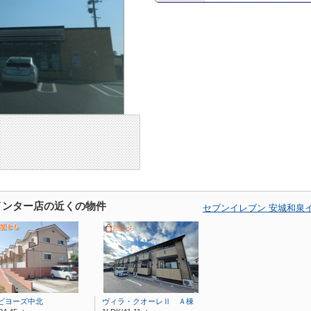
インター店の近くの物件
セブンイレブン 安城和泉
ビヨーズ中北
ヴィラ・クオーレⅡ Ａ棟