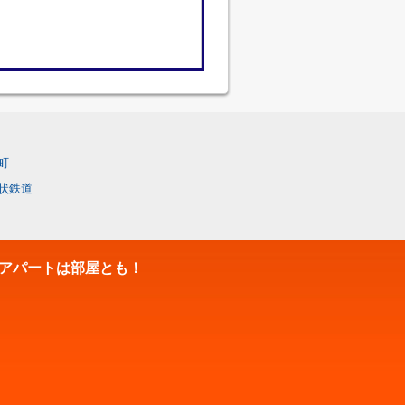
町
状鉄道
アパートは部屋とも！