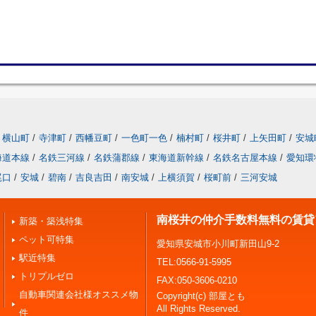
横山町
/
寺津町
/
西幡豆町
/
一色町一色
/
楠村町
/
桜井町
/
上矢田町
/
安城
海道本線
/
名鉄三河線
/
名鉄蒲郡線
/
東海道新幹線
/
名鉄名古屋本線
/
愛知環
尾口
/
安城
/
碧南
/
吉良吉田
/
南安城
/
上横須賀
/
桜町前
/
三河安城
南桜井の仲介手数料無料の賃貸
新築・築浅特集
ペット可特集
愛知県安城市小川町新田山9-2
駅近特集
TEL:0566-91-5995
トリプルゼロ
FAX:050-3606-0210
自動車関連会社様オススメ物
Copyright(c) 部屋とも
All Rights Reserved.
件