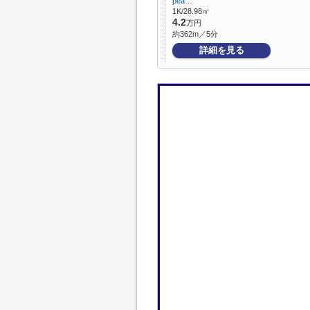
pea…
1K/28.98㎡
4.2
万円
約362m／5分
詳細を見る