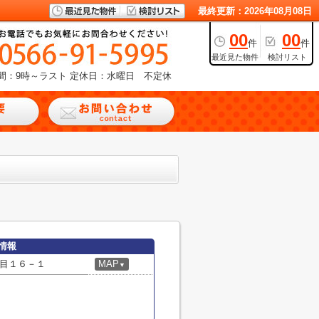
最終更新：2026年08月08日
00
00
件
件
最近見た物件
検討リスト
間：9時～ラスト
定休日：水曜日 不定休
情報
目１６－１
MAP
▼