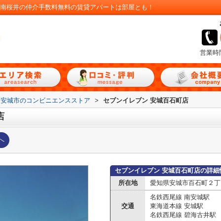
｜南桜井の仲介手数料無料の賃貸アパートは部屋とも！
営業時
安城市のコンビニエンスストア
>
セブンイレブン 安城百石町店
店
へ
セブンイレブン 安城百石町店の詳細
所在地
愛知県安城市百石町２丁
名鉄西尾線 南安城駅
交通
東海道本線 安城駅
名鉄西尾線 碧海古井駅