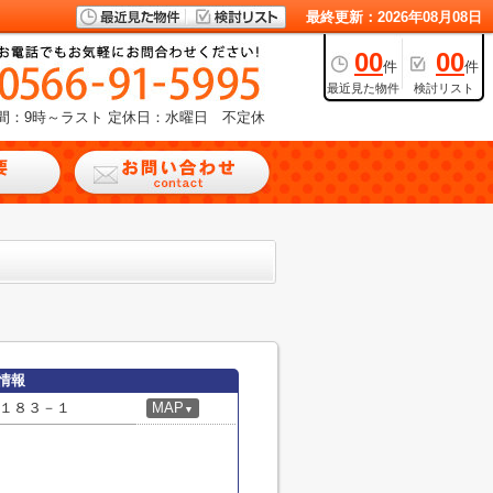
最終更新：2026年08月08日
00
00
件
件
最近見た物件
検討リスト
間：9時～ラスト
定休日：水曜日 不定休
情報
１８３－１
MAP
▼