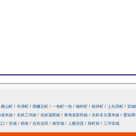
横山町
/
寺津町
/
西幡豆町
/
一色町一色
/
楠村町
/
桜井町
/
上矢田町
/
安城
海道本線
/
名鉄三河線
/
名鉄蒲郡線
/
東海道新幹線
/
名鉄名古屋本線
/
愛知環
尾口
/
安城
/
碧南
/
吉良吉田
/
南安城
/
上横須賀
/
桜町前
/
三河安城