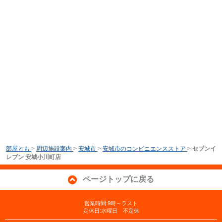
部屋とも
>
周辺施設案内
>
安城市
>
安城市のコンビニエンスストア
>
セブンイ
レブン 安城小川町店
ページトップに戻る
営業時間:9時～ラスト
定休日:水曜日 不定休