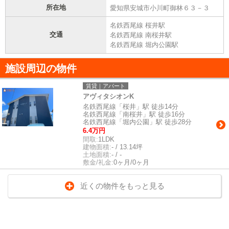
所在地
愛知県安城市小川町御林６３－３
名鉄西尾線 桜井駅
交通
名鉄西尾線 南桜井駅
名鉄西尾線 堀内公園駅
施設周辺の物件
賃貸｜アパート
アヴィタシオンK
名鉄西尾線「桜井」駅 徒歩14分
名鉄西尾線「南桜井」駅 徒歩16分
名鉄西尾線「堀内公園」駅 徒歩28分
6.4万円
間取:
1LDK
建物面積:
- / 13.14坪
土地面積:
- / -
敷金/礼金:
0ヶ月/0ヶ月
近くの物件をもっと見る