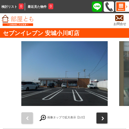
0
0
検討リスト
最近見た物件
お問合せ
セブンイレブン 安城小川町店
前
次
画像タップで拡大表示【
1
/2】