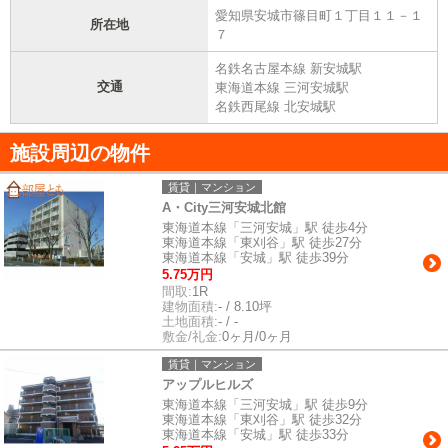
愛知県安城市篠目町１丁目１１－１
所在地
７
名鉄名古屋本線 新安城駅
交通
東海道本線 三河安城駅
名鉄西尾線 北安城駅
施設周辺の物件
賃貸｜マンション
A・City三河安城北館
東海道本線「三河安城」駅 徒歩4分
東海道本線「東刈谷」駅 徒歩27分
東海道本線「安城」駅 徒歩39分
5.75万円
間取:
1R
建物面積:
- / 8.10坪
土地面積:
- / -
敷金/礼金:
0ヶ月/0ヶ月
賃貸｜マンション
アップルヒルズ
東海道本線「三河安城」駅 徒歩9分
東海道本線「東刈谷」駅 徒歩32分
東海道本線「安城」駅 徒歩33分