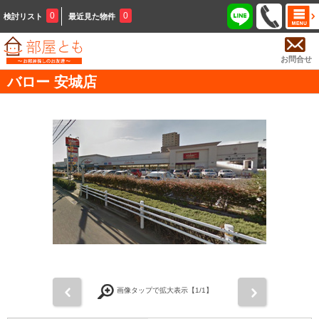
0
0
検討リスト
最近見た物件
お問合せ
バロー 安城店
前
次
画像タップで拡大表示【
1
/1】