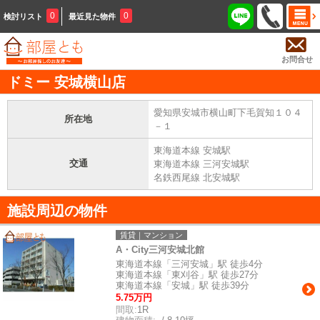
0
0
検討リスト
最近見た物件
お問合せ
ドミー 安城横山店
愛知県安城市横山町下毛賀知１０４
所在地
－１
東海道本線 安城駅
交通
東海道本線 三河安城駅
名鉄西尾線 北安城駅
施設周辺の物件
賃貸｜マンション
A・City三河安城北館
東海道本線「三河安城」駅 徒歩4分
東海道本線「東刈谷」駅 徒歩27分
東海道本線「安城」駅 徒歩39分
5.75万円
間取:
1R