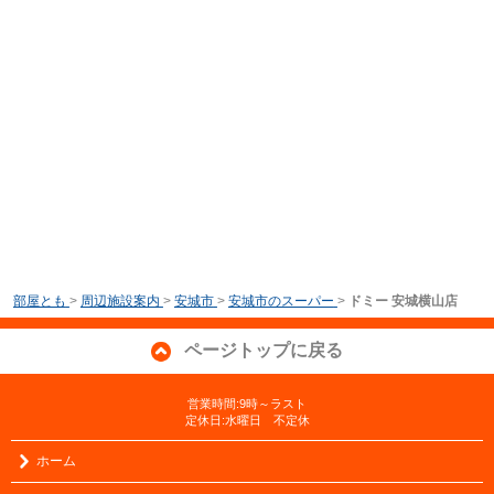
部屋とも
>
周辺施設案内
>
安城市
>
安城市のスーパー
>
ドミー 安城横山店
ページトップに戻る
営業時間:9時～ラスト
定休日:水曜日 不定休
ホーム