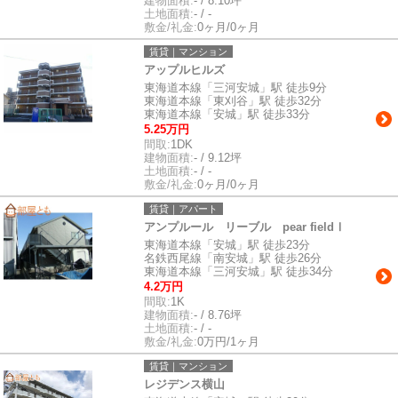
建物面積:
- / 8.10坪
土地面積:
- / -
敷金/礼金:
0ヶ月/0ヶ月
賃貸｜マンション
アップルヒルズ
東海道本線「三河安城」駅 徒歩9分
東海道本線「東刈谷」駅 徒歩32分
東海道本線「安城」駅 徒歩33分
5.25万円
間取:
1DK
建物面積:
- / 9.12坪
土地面積:
- / -
敷金/礼金:
0ヶ月/0ヶ月
賃貸｜アパート
アンプルール リーブル pear fieldⅠ
東海道本線「安城」駅 徒歩23分
名鉄西尾線「南安城」駅 徒歩26分
東海道本線「三河安城」駅 徒歩34分
4.2万円
間取:
1K
建物面積:
- / 8.76坪
土地面積:
- / -
敷金/礼金:
0万円/1ヶ月
賃貸｜マンション
レジデンス横山