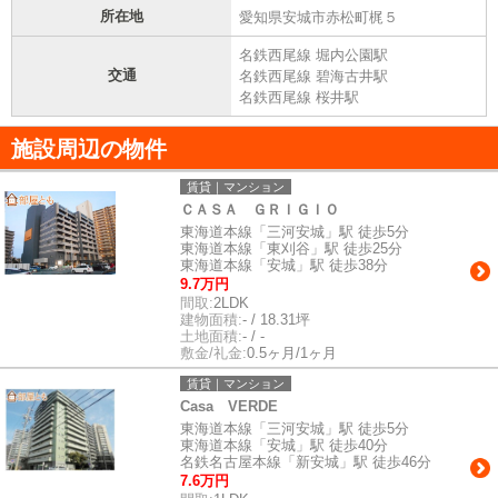
所在地
愛知県安城市赤松町梶５
名鉄西尾線 堀内公園駅
交通
名鉄西尾線 碧海古井駅
名鉄西尾線 桜井駅
施設周辺の物件
賃貸｜マンション
ＣＡＳＡ ＧＲＩＧＩＯ
東海道本線「三河安城」駅 徒歩5分
東海道本線「東刈谷」駅 徒歩25分
東海道本線「安城」駅 徒歩38分
9.7万円
間取:
2LDK
建物面積:
- / 18.31坪
土地面積:
- / -
敷金/礼金:
0.5ヶ月/1ヶ月
賃貸｜マンション
Casa VERDE
東海道本線「三河安城」駅 徒歩5分
東海道本線「安城」駅 徒歩40分
名鉄名古屋本線「新安城」駅 徒歩46分
7.6万円