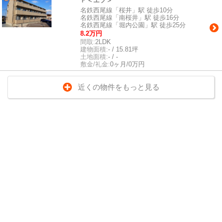
Ｆ＜エフ＞
名鉄西尾線「桜井」駅 徒歩10分
名鉄西尾線「南桜井」駅 徒歩16分
名鉄西尾線「堀内公園」駅 徒歩25分
8.2万円
間取:
2LDK
建物面積:
- / 15.81坪
土地面積:
- / -
敷金/礼金:
0ヶ月/0万円
近くの物件をもっと見る