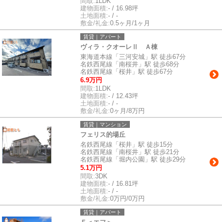
間取:
1LDK
建物面積:
- / 16.98坪
土地面積:
- / -
敷金/礼金:
0.5ヶ月/1ヶ月
賃貸｜アパート
ヴィラ・クオーレⅡ Ａ棟
東海道本線「三河安城」駅 徒歩67分
名鉄西尾線「南桜井」駅 徒歩68分
名鉄西尾線「桜井」駅 徒歩67分
6.9万円
間取:
1LDK
建物面積:
- / 12.43坪
土地面積:
- / -
敷金/礼金:
0ヶ月/8万円
賃貸｜マンション
フェリス的場丘
名鉄西尾線「桜井」駅 徒歩15分
名鉄西尾線「南桜井」駅 徒歩21分
名鉄西尾線「堀内公園」駅 徒歩29分
5.1万円
間取:
3DK
建物面積:
- / 16.81坪
土地面積:
- / -
敷金/礼金:
0万円/0万円
賃貸｜アパート