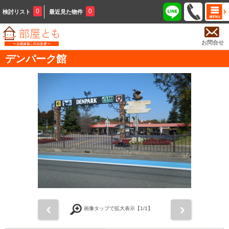
0
0
検討リスト
最近見た物件
お問合せ
デンパーク館
前
次
画像タップで拡大表示【
1
/1】