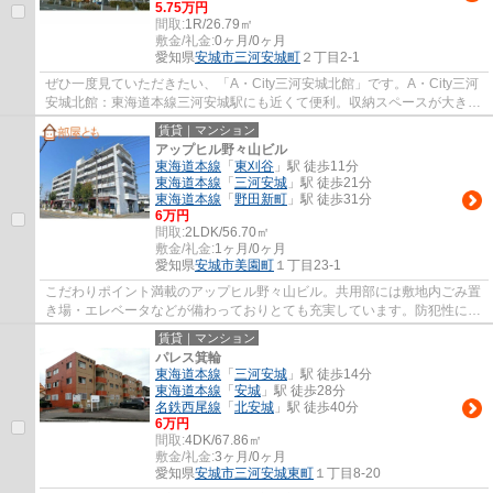
5.75万円
間取:
1R/26.79㎡
敷金/礼金:
0ヶ月/0ヶ月
愛知県
安城市
三河安城町
２丁目2-1
ぜひ一度見ていただきたい、「A・City三河安城北館」です。A・City三河
安城北館：東海道本線三河安城駅にも近くて便利。収納スペースが大きい
ため、生活感のでやすい小物類もすっきり...
賃貸｜マンション
アップヒル野々山ビル
東海道本線
「
東刈谷
」駅 徒歩11分
東海道本線
「
三河安城
」駅 徒歩21分
東海道本線
「
野田新町
」駅 徒歩31分
6万円
間取:
2LDK/56.70㎡
敷金/礼金:
1ヶ月/0ヶ月
愛知県
安城市
美園町
１丁目23-1
こだわりポイント満載のアップヒル野々山ビル。共用部には敷地内ごみ置
き場・エレベータなどが備わっておりとても充実しています。防犯性に優
れているオートロック付きのマンションで...
賃貸｜マンション
パレス箕輪
東海道本線
「
三河安城
」駅 徒歩14分
東海道本線
「
安城
」駅 徒歩28分
名鉄西尾線
「
北安城
」駅 徒歩40分
6万円
間取:
4DK/67.86㎡
敷金/礼金:
3ヶ月/0ヶ月
愛知県
安城市
三河安城東町
１丁目8-20