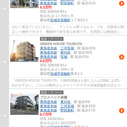
東海道本線
「
野田新町
」駅 徒歩31分
6.3万円
間取:
4DK/64.80㎡
敷金/礼金:
1ヶ月/0ヶ月
愛知県
安城市
美園町
１丁目23-1
ぜひ一度見ていただきたい、「アップヒル野々山ビル」です。洗面所が独
立した物件ですので、機能的で身支度も快適です。共用部には敷地内ごみ
置き場・エレベータなど様々な設備やサー...
賃貸｜アパート
GREEN HOUSE TSURUTA
東海道本線
「
三河安城
」駅 徒歩20分
東海道本線
「
東刈谷
」駅 徒歩36分
東海道本線
「
安城
」駅 徒歩42分
6.6万円
間取:
3DK/58.50㎡
敷金/礼金:
2ヶ月/0ヶ月
愛知県
安城市
箕輪町
青木1-3
「GREEN HOUSE TSURUTA」の物件情報をお探しならお気軽にお問い
合わせ下さい。こちらの物件からデイリーヤマザキ安城箕輪町北店まで
241mです。お部屋にも運命の出会いというものがあり...
賃貸｜アパート
プロスペリテ美園
東海道本線
「
東刈谷
」駅 徒歩8分
東海道本線
「
三河安城
」駅 徒歩20分
東海道本線
「
野田新町
」駅 徒歩27分
6.7万円
間取:
1K/30.03㎡
敷金/礼金:
0ヶ月/13万円