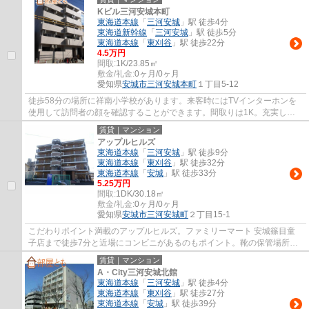
Kビル三河安城本町
東海道本線
「
三河安城
」駅 徒歩4分
東海道新幹線
「
三河安城
」駅 徒歩5分
東海道本線
「
東刈谷
」駅 徒歩22分
4.5万円
間取:
1K/23.85㎡
敷金/礼金:
0ヶ月/0ヶ月
愛知県
安城市
三河安城本町
１丁目5-12
徒歩58分の場所に祥南小学校があります。来客時にはTVインターホンを
使用して訪問者の顔を確認することができます。間取りは1K。充実した
水回りは女性にも好評。安城市エリアにある賃...
賃貸｜マンション
アップルヒルズ
東海道本線
「
三河安城
」駅 徒歩9分
東海道本線
「
東刈谷
」駅 徒歩32分
東海道本線
「
安城
」駅 徒歩33分
5.25万円
間取:
1DK/30.18㎡
敷金/礼金:
0ヶ月/0ヶ月
愛知県
安城市
三河安城町
２丁目15-1
こだわりポイント満載のアップルヒルズ。ファミリーマート 安城篠目童
子店まで徒歩7分と近場にコンビニがあるのもポイント。靴の保管場所と
してのシューズボックスが玄関にあります。...
賃貸｜マンション
A・City三河安城北館
東海道本線
「
三河安城
」駅 徒歩4分
東海道本線
「
東刈谷
」駅 徒歩27分
東海道本線
「
安城
」駅 徒歩39分