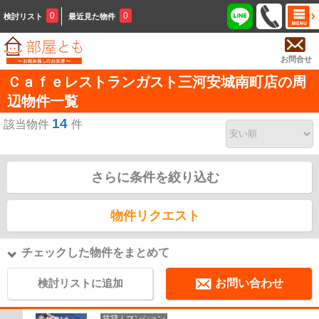
0
0
検討リスト
最近見た物件
お問合せ
Ｃａｆｅレストランガスト三河安城南町店の周
辺物件一覧
14
該当物件
件
さらに条件を絞り込む
物件リクエスト
チェックした物件をまとめて
検討リストに追加
お問い合わせ
賃貸｜マンション