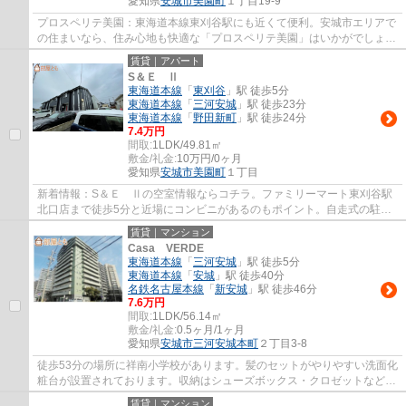
愛知県
安城市
美園町
１丁目19-9
プロスペリテ美園：東海道本線東刈谷駅にも近くて便利。安城市エリアで
の住まいなら、住み心地も快適な「プロスペリテ美園」はいかがでしょう
か。お住まいをお探しの方は、当社オスス...
賃貸｜アパート
S＆Ｅ Ⅱ
東海道本線
「
東刈谷
」駅 徒歩5分
東海道本線
「
三河安城
」駅 徒歩23分
東海道本線
「
野田新町
」駅 徒歩24分
7.4万円
間取:
1LDK/49.81㎡
敷金/礼金:
10万円/0ヶ月
愛知県
安城市
美園町
１丁目
新着情報：S＆Ｅ Ⅱの空室情報ならコチラ。ファミリーマート東刈谷駅
北口店まで徒歩5分と近場にコンビニがあるのもポイント。自走式の駐車
場がある物件です。駐輪場付き物件です。お部...
賃貸｜マンション
Casa VERDE
東海道本線
「
三河安城
」駅 徒歩5分
東海道本線
「
安城
」駅 徒歩40分
名鉄名古屋本線
「
新安城
」駅 徒歩46分
7.6万円
間取:
1LDK/56.14㎡
敷金/礼金:
0.5ヶ月/1ヶ月
愛知県
安城市
三河安城本町
２丁目3-8
徒歩53分の場所に祥南小学校があります。髪のセットがやりやすい洗面化
粧台が設置されております。収納はシューズボックス・クロゼットなどが
備え付けられているので、衣類や日用品の...
賃貸｜マンション