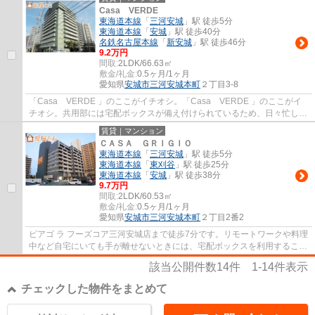
Casa VERDE
東海道本線
「
三河安城
」駅 徒歩5分
東海道本線
「
安城
」駅 徒歩40分
名鉄名古屋本線
「
新安城
」駅 徒歩46分
9.2万円
間取:
2LDK/66.63㎡
敷金/礼金:
0.5ヶ月/1ヶ月
愛知県
安城市
三河安城本町
２丁目3-8
「Casa VERDE 」のここがイチオシ。「Casa VERDE 」のここがイ
チオシ。共用部には宅配ボックスが備え付けられているため、日々忙しく
て家にいる時間が少なくても荷物を受け取れます...
賃貸｜マンション
ＣＡＳＡ ＧＲＩＧＩＯ
東海道本線
「
三河安城
」駅 徒歩5分
東海道本線
「
東刈谷
」駅 徒歩25分
東海道本線
「
安城
」駅 徒歩38分
9.7万円
間取:
2LDK/60.53㎡
敷金/礼金:
0.5ヶ月/1ヶ月
愛知県
安城市
三河安城本町
２丁目2番2
ピアゴ ラ フーズコア三河安城店まで徒歩7分です。リモートワークや料理
中など自宅にいても手が離せないときには、宅配ボックスを利用すること
で再配達する必要がありません。朝の整髪...
該当公開件数
14
件
1-14
件表示
チェックした物件をまとめて