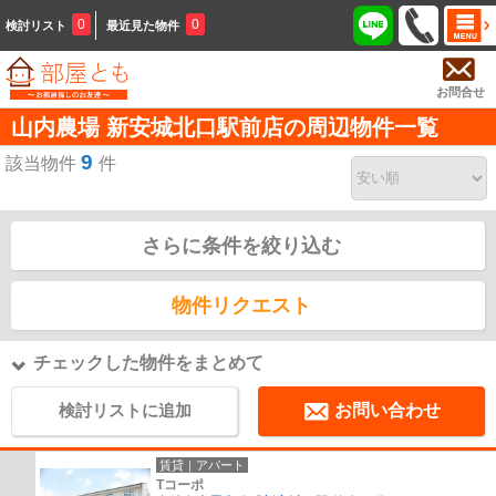
0
0
検討リスト
最近見た物件
お問合せ
山内農場 新安城北口駅前店の周辺物件一覧
9
該当物件
件
さらに条件を絞り込む
物件リクエスト
チェックした物件をまとめて
検討リストに追加
お問い合わせ
賃貸｜アパート
Tコーポ