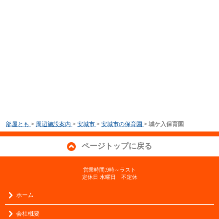
部屋とも
>
周辺施設案内
>
安城市
>
安城市の保育園
>
城ケ入保育園
ページトップに戻る
営業時間:9時～ラスト
定休日:水曜日 不定休
ホーム
会社概要