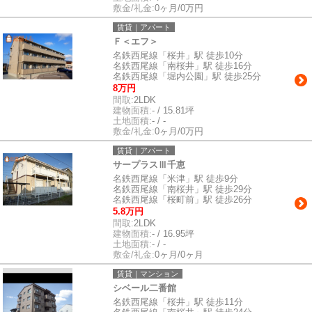
敷金/礼金:
0ヶ月/0万円
賃貸｜アパート
Ｆ＜エフ＞
名鉄西尾線「桜井」駅 徒歩10分
名鉄西尾線「南桜井」駅 徒歩16分
名鉄西尾線「堀内公園」駅 徒歩25分
8万円
間取:
2LDK
建物面積:
- / 15.81坪
土地面積:
- / -
敷金/礼金:
0ヶ月/0万円
賃貸｜アパート
サープラスⅢ千恵
名鉄西尾線「米津」駅 徒歩9分
名鉄西尾線「南桜井」駅 徒歩29分
名鉄西尾線「桜町前」駅 徒歩26分
5.8万円
間取:
2LDK
建物面積:
- / 16.95坪
土地面積:
- / -
敷金/礼金:
0ヶ月/0ヶ月
賃貸｜マンション
シベール二番館
名鉄西尾線「桜井」駅 徒歩11分