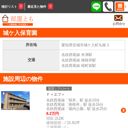
0
0
検討リスト
最近見た物件
お問合せ
城ケ入保育園
所在地
愛知県安城市城ケ入町丸根３
名鉄西尾線 米津駅
交通
名鉄西尾線 南桜井駅
名鉄西尾線 桜町前駅
施設周辺の物件
賃貸｜アパート
Ｆ＜エフ＞
名鉄西尾線「桜井」駅 徒歩10分
名鉄西尾線「南桜井」駅 徒歩16分
名鉄西尾線「堀内公園」駅 徒歩25分
8.2万円
間取:
2LDK
建物面積:
- / 15.81坪
土地面積:
- / -